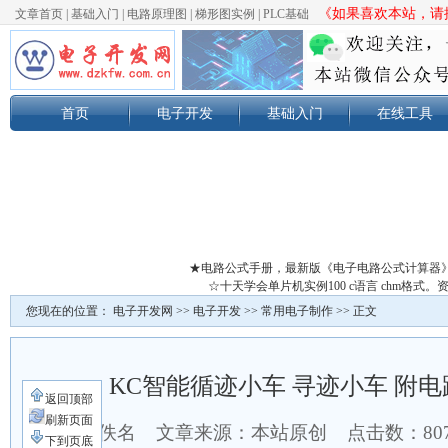
《如果喜欢本站，请按
文章首页
|
基础入门
|
电路原理图
|
梯形图实例
|
PLC基础
首页
电子开发
基础入门
在线工具
★电路公式手册，最新版《电子电路公式计算器
☆十天学会单片机实例100 c语言 chm格
您现在的位置：
电子开发网
>>
电子开发
>>
常用电子制作
>> 正文
KC智能循迹小车 寻迹小车 附电
返回顶部
刷新页面
作者：佚名 文章来源：本站原创 点击数：
80
下到页底