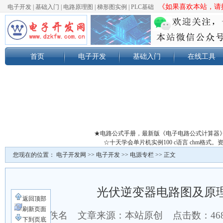
《如果喜欢本站，请按
电子开发
|
基础入门
|
电路原理图
|
梯形图实例
|
PLC基础
首页
电子开发
基础入门
在线工具
★电路公式手册，最新版《电子电路公式计算器
☆十天学会单片机实例100 c语言 chm格
您现在的位置：
电子开发网
>>
电子开发
>>
电源专栏
>> 正文
光伏逆变器电路图及原
返回顶部
刷新页面
作者：佚名 文章来源：本站原创 点击数：
46
下到页底