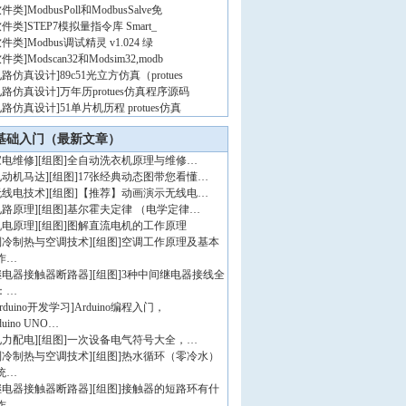
软件类
]
ModbusPoll和ModbusSalve免
软件类
]
STEP7模拟量指令库 Smart_
软件类
]
Modbus调试精灵 v1.024 绿
软件类
]
Modscan32和Modsim32,modb
电路仿真设计
]
89c51光立方仿真（protues
电路仿真设计
]
万年历protues仿真程序源码
电路仿真设计
]
51单片机历程 protues仿真
基础入门（最新文章）
家电维修
]
[组图]
全自动洗衣机原理与维修…
电动机马达
]
[组图]
17张经典动态图带您看懂…
无线电技术
]
[组图]
【推荐】动画演示无线电…
电路原理
]
[组图]
基尔霍夫定律 （电学定律…
机电原理
]
[组图]
图解直流电机的工作原理
制冷制热与空调技术
]
[组图]
空调工作原理及基本
作…
继电器接触器断路器
]
[组图]
3种中间继电器接线全
：…
rduino开发学习
]
Arduino编程入门，
duino UNO…
电力配电
]
[组图]
一次设备电气符号大全，…
制冷制热与空调技术
]
[组图]
热水循环（零冷水）
统…
继电器接触器断路器
]
[组图]
接触器的短路环有什
作…