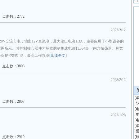
·
点击数：2772
2023/2/12
0V交流市电，输出12V直流电，最大输出电流1.3A，主要应用于小型设备的
图所示。其控制核心器件为脉宽调制集成电路TL3843P（内含振荡器、脉宽
等保护控制功能，最高工作频率
[阅读全文]
点击数：3808
2023/2/12
[
点击数：2867
[
[
[
2023/1/28
[
[
[
点击数：2919
[