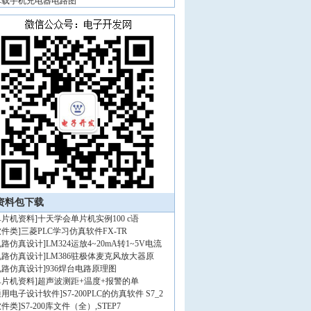
车载手机充电器电路图
资料包下载
单片机资料
]
十天学会单片机实例100 c语
软件类
]
三菱PLC学习仿真软件FX-TR
电路仿真设计
]
LM324运放4~20mA转1~5V电流
电路仿真设计
]
LM386驻极体麦克风放大器原
电路仿真设计
]
936焊台电路原理图
单片机资料
]
超声波测距+温度+报警的单
通用电子设计软件
]
S7-200PLC的仿真软件 S7_2
软件类
]
S7-200库文件（全）,STEP7