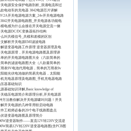
开关电源安全保护电路剖析_浪涌电流和过
几款电动车的充电器 3842电源芯片讲解
4V2A开关电源电源方案_24v开关电源电路
uc3842开关电源电路图_开关电源各功能电
共模电感为什么会接在开关电源交流一侧
开关电源DC/DC变换器拓扑结构
什么叫共模信号_共模和差模的区别
一文解析开关电源EMI滤波电路
详解逆变器电路工作原理 逆变器原理及电
开关电源原理，开关电源电路图及原理讲
简单的开关电源电路图大全（六款简单的
最简单的滤波电路图大全（八款最简单的
万用表9V电池代用电源，简单的万用表9v
太阳能光伏电池做的简易充电器，太阳能
手机充电器原理及电路图_手机充电器电路
稳压器基础知识
源基础知识详解,Basic knowledge of
开关稳压电源简介和原理分析,开关电源原
6种方法教你解决开关电源啸叫问题！开关
详解开关电源的几种常用软启动电路
硬件工程师必备的20个电子线路图盘点
光伏逆变器电路图及原理简介
00W逆变器制作——直流12V转220V交流逆
00W简易12V转220V逆变器电路图(含PCB图