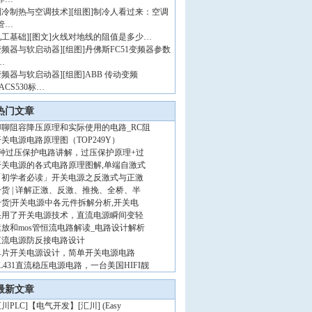
制冷制热与空调技术
]
[组图]
制冷人看过来：空调
管…
电工基础
]
[图文]
火线对地线的阻值是多少…
变频器与软启动器
]
[组图]
丹佛斯FC51变频器参数
…
变频器与软启动器
]
[组图]
ABB 传动变频
ACS530标…
热门文章
聊聊阻容降压原理和实际使用的电路_RC阻
开关电源电路原理图（TOP249Y）
4种过压保护电路讲解，过压保护原理+过
开关电源的各式电路原理图解,单端自激式
「初学者必读」开关电源之反激式与正激
干货 | 详解正激、反激、推挽、全桥、半
干货|开关电源中各元件拆解分析,开关电
采用了开关电源技术，直流电源瞬间变轻
运放和mos管恒流电路解读_电路设计解析
直流电源防反接电路设计
单片开关电源设计，简单开关电源电路
L431直流稳压电源电路，一台美国HIFI靓
最新文章
川PLC
]
【电气开发】[汇川] (Easy