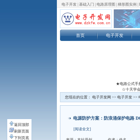
电子开发
|
基础入门
|
电路原理图
|
梯形图实例
|
首页
电子开发
★电路公式手
☆十天学会
您现在的位置：
电子开发网
>>
电子开发
>>
电源防护方案：防浪涌保护电路 DC
返回顶部
[阅读全文]
刷新页面
下到页底
来源：本站原创
作者：佚名