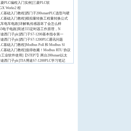
三菱PLC编程入门实例
]
三菱PLC软
GX Works2 程
PLC基础入门教程
]
西门子200smartPLC选型与硬
PLC基础入门教程
]
模拟量转换工程量转换公式
汽车电车电路
]
详解氧传感器坏了会怎么样
55电子电路
]
简述555定时器工作原理，N
途西门子plc
]
西门子S7-1200基本指令第一
途西门子plc
]
西门子S7-1200PLC通讯问题
PLC基础入门教程
]
Modbus Poll 和 Modbus Sl
PLC基础入门教程
]
值得收藏！Modbus RTU 协议
lc工业软件使用
]
【STEP7】两台200smart以太
途西门子plc
]
TIA博途S7-1200PLC学习笔记