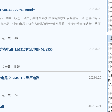
[
[
2023/1/25
rent power supply
[
[
管VS呈截止状态。当由于某种原因(如集成电路损坏或调整管击穿)使输出电压
[
穿，这样电阻R3上的电压VR3升高使晶闸管Vs触发导通，引起熔丝管Fu熔断，从而
[
[
点击数：2047
[
[
2023/1/25
电路_LM317扩流电路 MJ2955
[
[
[
点击数：4826
[
操
[
2023/1/25
v电路？AMS1117降压电路
解
[
A
Ar
[
点击数：5577
[
系
2022/12/21
电路
[
么