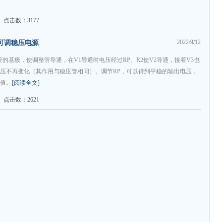
点击数：3177
2022/9/12
 可调稳压电源
的基极，使调整管导通，在V1导通时电压经过RP、R2使V2导通，接着V3也
极电压不再变化（其作用与稳压管相同）。调节RP，可以得到平稳的输出电压，
压值。
[阅读全文]
点击数：2621