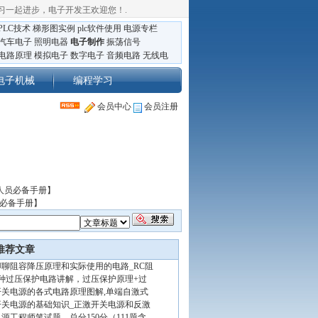
习一起进步，电子开发王欢迎您！
.
PLC技术
梯形图实例
plc软件使用
电源专栏
汽车电子
照明电器
电子制作
振荡信号
电路原理
模拟电子
数字电子
音频电路
无线电
电子机械
编程学习
会员中心
会员注册
人员必备手册】
员必备手册】
推荐文章
聊聊阻容降压原理和实际使用的电路_RC阻
4种过压保护电路讲解，过压保护原理+过
开关电源的各式电路原理图解,单端自激式
开关电源的基础知识_正激开关电源和反激
电源工程师笔试题，总分150分（111题含