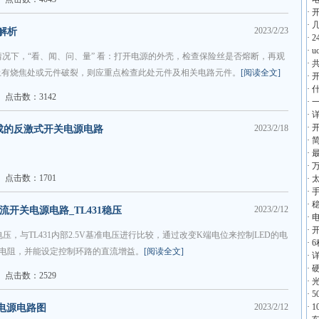
·
·
2023/2/23
解析
·
2
·
况下，“看、闻、问、量” 看：打开电源的外壳，检查保险丝是否熔断，再观
·
上有烧焦处或元件破裂，则应重点检查此处元件及相关电路元件。
[阅读全文]
·
·
点击数：3142
·
·
·
2023/2/18
1构成的反激式开关电源电路
·
·
·
点击数：1701
·
·
·
2023/2/12
直流开关电源电路_TL431稳压
·
电
·
电压，与TL431内部2.5V基准电压进行比较，通过改变K端电位来控制LED的电
·
限流电阻，并能设定控制环路的直流增益。
[阅读全文]
·
·
点击数：2529
·
·
5
2023/2/12
·
1
关电源电路图