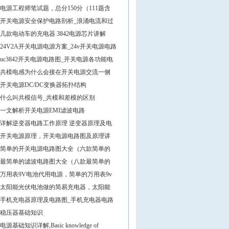
电源工程师笔试题，总分150分（111题含
开关电源安全保护电路剖析_浪涌电流和过
几款电动车的充电器 3842电源芯片讲解
24V2A开关电源电源方案_24v开关电源电路
uc3842开关电源电路图_开关电源各功能电
共模电感为什么会接在开关电源交流一侧
开关电源DC/DC变换器拓扑结构
什么叫共模信号_共模和差模的区别
一文解析开关电源EMI滤波电路
详解逆变器电路工作原理 逆变器原理及电
开关电源原理，开关电源电路图及原理讲
简单的开关电源电路图大全（六款简单的
最简单的滤波电路图大全（八款最简单的
万用表9V电池代用电源，简单的万用表9v
太阳能光伏电池做的简易充电器，太阳能
手机充电器原理及电路图_手机充电器电路
稳压器基础知识
电源基础知识详解,Basic knowledge of