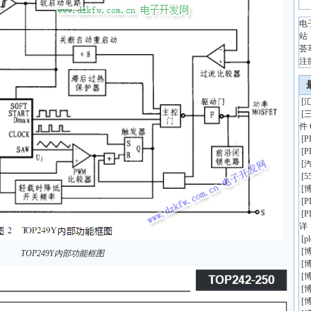
电
站
荟
注
[
汇
[
件 
[
[
[
[
5
[
博
[
[
详
[
p
[
博
TOP249Y内部功能框图
[
博
[
博
[
博
[
博