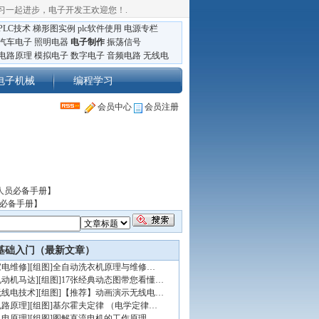
习一起进步，电子开发王欢迎您！
.
PLC技术
梯形图实例
plc软件使用
电源专栏
汽车电子
照明电器
电子制作
振荡信号
电路原理
模拟电子
数字电子
音频电路
无线电
电子机械
编程学习
会员中心
会员注册
人员必备手册】
员必备手册】
基础入门（最新文章）
家电维修
]
[组图]
全自动洗衣机原理与维修…
电动机马达
]
[组图]
17张经典动态图带您看懂…
无线电技术
]
[组图]
【推荐】动画演示无线电…
电路原理
]
[组图]
基尔霍夫定律 （电学定律…
机电原理
]
[组图]
图解直流电机的工作原理