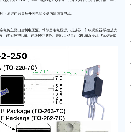
关频率为132kHz，而当F端接到控制端时，其开关频率变为原频率的一半，
·
·
启动时可通过内部高压开关电流提供内部偏置电流。
·
·
示，该电路主要由控制电压源、带隙基准电压源、振荡器、并联调整器/误差放大
·
级、过流保护电路、过热保护电路、关断/自动重起动电路及高压电流源等部
·
·
·
·
·
·
·
·
·
·
·
·
·