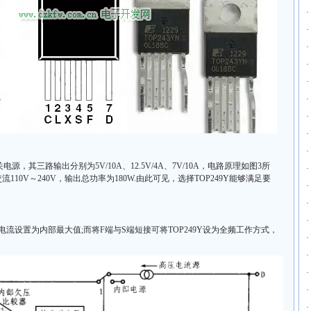
·
·
·
·
·
·
·
·
·
源，其三路输出分别为5V/10A、12.5V/4A、7V/10A，电路原理如图3所
·
0V～240V，输出总功率为180W.由此可见，选择TOP249Y能够满足要
·
·
·
限电流设置为内部最大值;而将F端与S端短接可将TOP249Y设为全频工作方式，
·
·
·
·
·