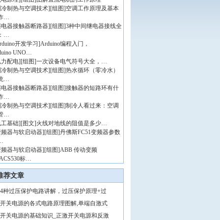
制冷制热与空调技术
]
[组图]
空调工作原理及基本
作…
继电器接触器断路器
]
[组图]
3种中间继电器接线全
：…
rduino开发学习
]
Arduino编程入门，
duino UNO…
电力配电
]
[组图]
一次设备电气符号大全，…
制冷制热与空调技术
]
[组图]
热水循环（零冷水）
统…
继电器接触器断路器
]
[组图]
接触器的短路环有什
作…
制冷制热与空调技术
]
[组图]
制冷人看过来：空调
管…
电工基础
]
[图文]
火线对地线的阻值是多少…
变频器与软启动器
]
[组图]
丹佛斯FC51变频器参数
…
变频器与软启动器
]
[组图]
ABB 传动变频
ACS530标…
推荐文章
4种过压保护电路讲解，过压保护原理+过
开关电源的各式电路原理图解,单端自激式
开关电源的基础知识_正激开关电源和反激