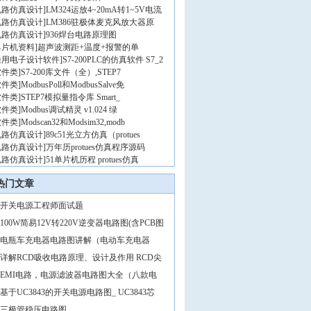
电路仿真设计
]
LM324运放4~20mA转1~5V电流
电路仿真设计
]
LM386驻极体麦克风放大器原
电路仿真设计
]
936焊台电路原理图
单片机资料
]
超声波测距+温度+报警的单
通用电子设计软件
]
S7-200PLC的仿真软件 S7_2
软件类
]
S7-200库文件（全）,STEP7
软件类
]
ModbusPoll和ModbusSalve免
软件类
]
STEP7模拟量指令库 Smart_
软件类
]
Modbus调试精灵 v1.024 绿
软件类
]
Modscan32和Modsim32,modb
电路仿真设计
]
89c51光立方仿真（protues
电路仿真设计
]
万年历protues仿真程序源码
电路仿真设计
]
51单片机历程 protues仿真
热门文章
开关电源工程师面试题
100W简易12V转220V逆变器电路图(含PCB图
电瓶车充电器电路图讲解（电动车充电器
详解RCD吸收电路原理、设计及作用 RCD尖
EMI电路，电源滤波器电路图大全（八款电
基于UC3843的开关电源电路图_ UC3843芯
三极管稳压电路图