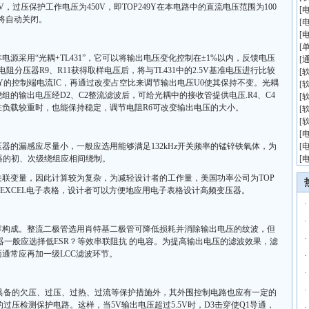
0V，过压保护工作电压为450V，即TOP249Y在本电路中的直流电压范围为100
[
Y将自动关闭。
[
[
[
源采用“光耦+TL431”，它可以将输出电压变化控制在±1%以内，反馈电压
[
电阻分压器R9、R11获得取样电压后，将与TL431中的2.5V基准电压进行比较
[
9Y的控制端电流IC，再通过改变占空比来调节输出电压U0使其保持不变。光耦
[
的输出电压经D2、C2整流滤波后，可给光耦中的接收管提供电压.R4、C4
[
负载较重时，也能保持稳定，调节电阻R6可改变输出电压的大小。
[
[
[
器的漏感应尽量小，一般应选用能够满足132kHz开关频率的锰锌铁氧体，为
[
压器的初、次级绕组应相间绕制。
[
联变量，因此计算较为复杂，为减轻设计者的工作量，美国功率公司为TOP
一套EXCEL电子表格，设计者可以方便地应用电子表格设计高频变压器。
·
·
容构成。整流二极管选用肖特基二极管可降低损耗并消除输出电压的纹波，但
·
器一般应选择低ESR？等效串联阻抗 的电容。为提高输出电压的滤波效果，滤
通常应再加一级LCC滤波环节。
·
·
·
身所具备的欠压、过压、过热、过流等保护措施外，其外围控制电路也应有一定的
V的过压检测保护电路。这样，当5V输出电压超过5.5V时，D3击穿使Q1导通，
·