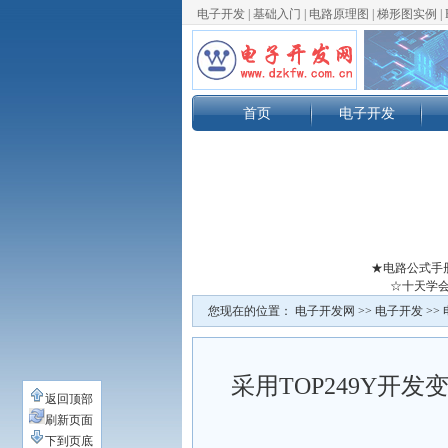
电子开发
|
基础入门
|
电路原理图
|
梯形图实例
|
首页
电子开发
★电路公式手
☆十天学会
您现在的位置：
电子开发网
>>
电子开发
>>
采用TOP249Y开
返回顶部
刷新页面
下到页底