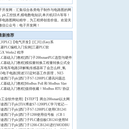
子开发网：汇集综合各类电子制作与电路图的网
，plc工控技术,模电数电知识,单片机EDA等等！
萃电路图网站精华，为工程师创造价值。欢迎关
微信公众号：电子开发网！
最新推荐
川PLC
]
【电气开发】[汇川] (Easy系
三菱PLC编程入门实例
]
三菱PLC软
GX Works2 程序
PLC基础入门教程
]
西门子200smartPLC选型与硬件
PLC基础入门教程
]
模拟量转换工程量转换公式全
汽车电车电路
]
详解氧传感器坏了会怎么样_氧
55电子电路
]
简述555定时器工作原理，NE5
途西门子plc
]
西门子S7-1200PLC通讯问题总
PLC基础入门教程
]
Modbus Poll 和 Modbus Slav
PLC基础入门教程
]
值得收藏！Modbus RTU 协议
lc工业软件使用
]
【STEP7】两台200smart以太网
途西门子plc
]
TIA博途S7-1200PLC学习笔记—
途西门子plc
]
西门子S7-1200PLC使用CB1241
途西门子plc
]
西门子1200使用信号板（CB 1
途西门子plc
]
西门子PLC通信板CB1241使用M
途西门子plc
]
西门子1200-CB1241进行MODBU