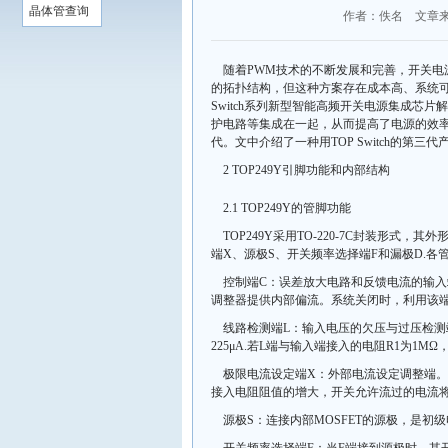
晶体管查询
作者：佚名 文章
随着PWM技术的不断发展和完善，开关
的拓扑结构，但这种方案存在成本高、系统可靠性低等
Switch系列新型智能高频开关电源集成芯
护电路等集成在一起，从而提高了电源的效
代。文中介绍了一种用TOP Switch的第三
2 TOP249Y引脚功能和内部结构
2.1 TOP249Y的管脚功能
TOP249Y采用TO-220-7C封装形
端X、源极S、开关频率选择端F和漏极D.各
控制端C：误差放大电路和反馈电流的输入
调整器提供内部偏流。系统关闭时，利用该
线路检测端L：输入电压的欠压与过压检测端，
225μA.若L端与输入端接入的电阻R1为1MΩ
极限电流设定端X：外部电流设定调整端
接入电阻阻值的增大，开关允许流过的电流
源极S：连接内部MOSFET的源极，是初