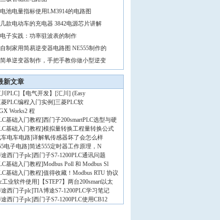
电池电量指标使用LM3914的电路图
几款电动车的充电器 3842电源芯片讲解
电子实践：功率驻波表的制作
自制家用简易逆变器电路图 NE555制作的
简单逆变器制作，手把手教你做小型逆变
最新文章
川PLC
]
【电气开发】[汇川] (Easy
三菱PLC编程入门实例
]
三菱PLC软
GX Works2 程
PLC基础入门教程
]
西门子200smartPLC选型与硬
PLC基础入门教程
]
模拟量转换工程量转换公式
汽车电车电路
]
详解氧传感器坏了会怎么样
55电子电路
]
简述555定时器工作原理，N
途西门子plc
]
西门子S7-1200PLC通讯问题
PLC基础入门教程
]
Modbus Poll 和 Modbus Sl
PLC基础入门教程
]
值得收藏！Modbus RTU 协议
lc工业软件使用
]
【STEP7】两台200smart以太
途西门子plc
]
TIA博途S7-1200PLC学习笔记
途西门子plc
]
西门子S7-1200PLC使用CB12