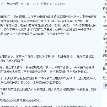
来源：
网络整理
点击数：
1012 更新时间：2025/5/8
[
操
[
电源得到了广泛的应用，以往开关电源的设计通常采用控制电路与功率管相分离
解
问题。美国功率集成公司？POWER Integration Inc 开发的TOP
[
A
片解决了这些问题，该系列芯片将自启动电路、功率开关管、PWM控制电路及保
Ar
率，简化了开关电源的设计和新产品的开发，使开关电源发展到一个新的时
[
代产品TOP249Y开发变频器用多路输出开关电源的设计方法。
[
系
[
么
[
铜
式，其外形如图1所示。它有六个管脚，依次为控制端C、线路检测端L、极限电源设定
[
管脚的具体功能如下：
[
端。在正常工作时，利用控制电流IC的大小可调节占空比，并可由内部并联
设
端可激发输入电流，同时该端也是旁路、自动重启和补偿电容的连接点。
[
器 
同时具有远程遥控功能.TOP249Y的欠压电流IUV为50μA，过压电流Iav为
，则欠压保护值为50VDC，过压保护值为225VDC.
。若在X端与源极之间接入不同的电阻，则开关电流可限定在不同的数值，随着
·
将变小。
·
级电路的公共点和电源回流基准点。
·