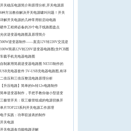
开关稳压电源简介和原理分析,开关电源原
6种方法教你解决开关电源啸叫问题！开关
详解开关电源的几种常用软启动电路
硬件工程师必备的20个电子线路图盘点
光伏逆变器电路图及原理简介
500W逆变器制作——直流12V转220V交流逆
100W简易12V转220V逆变器电路图(含PCB图
车载手机充电器电路图
自制家用简易逆变器电路图 NE555制作的
USB充电器套件 5V-USB充电器电路图,有详
二倍压和三倍压整流电路原理分析
【升压电路】简单的6v转12v电路制作
简单逆变器制作，手把手教你做小型逆变
三极管开关：双三极管组成的电源切换开
单片TOP223系列开关电源工作原理
电子实践：功率驻波表的制作
开关电源
开关电源各功能电路详解