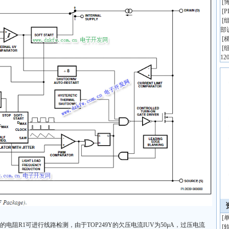
[
博
[
[
组
部
[
[
组
1
[
的电阻R1可进行线路检测，由于TOP249Y的欠压电流IUV为50μA，过压电流
[