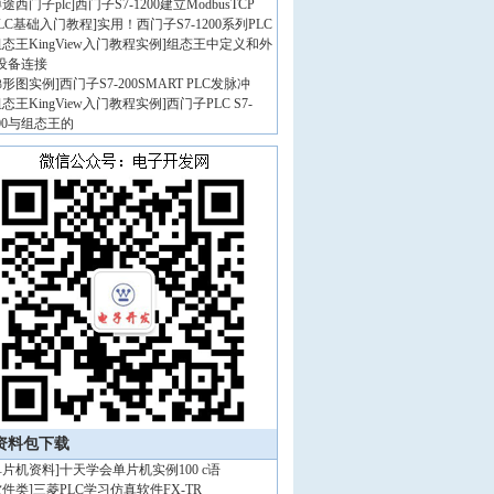
途西门子plc
]
西门子S7-1200建立ModbusTCP
PLC基础入门教程
]
实用！西门子S7-1200系列PLC
态王KingView入门教程实例
]
组态王中定义和外
设备连接
梯形图实例
]
西门子S7-200SMART PLC发脉冲
态王KingView入门教程实例
]
西门子PLC S7-
200与组态王的
资料包下载
单片机资料
]
十天学会单片机实例100 c语
软件类
]
三菱PLC学习仿真软件FX-TR