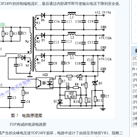
P249Y的控制端电流IC，最后通过内部调节即可使输出电压下降到安全值。
·
·
·
·
·
[
汇
[
件 
[
[
[
[
5
[
博
[
[
[
p
[
博
[
博
TOP构成的电源电路图
感产生的尖峰电压使TOP249Y损坏，电路中设计了由箝压齐纳管VR1、阻断二