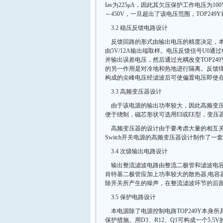
Iav为225μA，因此其欠压保护工作电压为10
～450V，一旦超出了该电压范围，TOP249
3.2 稳压反馈电路设计
反馈回路的形式由输出电压的精度决定，本电
由5V/12A输出端取样。电压反馈信号U0通过
并输出误差电压，然后通过光耦改变TOP24
的另一作用是对冷地和热地进行隔离。反馈绕组
构成的尖峰电压经滤波后可使偏置电压即使在
3.3 高频变压器设计
由于该电源的输出功率较大，因此高频变压
便于绕制，磁芯形状可选用EI或EE型，变
高频变压器的设计由于要考虑大量的相互关
Switch开关电源的高频变压器设计制作了
3.4 次级输出电路设计
输出整流滤波电路由整流二极管和滤波电
肖特基二极管应加上功率较大的散热器;电容
除开关所产生的噪声，在整流滤波环节的后面
3.5 保护电路设计
本电源除了电源控制电路TOP249Y本
保护措施。用D3、R12、Q1可构成一个5.5