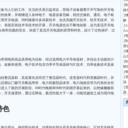
[
设备与人们的工作、生活的关系日益亲近，而电子设备都离不开可靠的开关电
操
要的效果，并相继进入各种电子、电器设备范畴，程控交换机、通讯、电子检
[
应用开关电源。同时随着许多高新技术，包含高频开关技术、软开关技术、功
解
术、表面安装技术等技术的开展，开关电源也在不断地创新，这为直流开关电
[
A
自身和负载的安全，依据了直流开关电源的原理和特色，设计了过热保护、过
Ar
。
[
[
系
[
么
功率用电和高品质用电为目标，经过选用电力半导体器材，并综合主动操控计
[
、改换和使用。电子技术包含功率半导体器材与IC技术、功率改换技术及操
铜
[
[
代初的硅整流器材，其发展先后经历了整流器时代、逆变器时代和变频器时代，并
设
代后期以门极可关断晶闸管，电力双极型晶体管，电力场效应管为代表的全控
[
进入了新的开展阶段。80时代晚期和90时代初期开展起来的、以绝缘栅极双
器 
小，开关速度快，通过压降低，载流性能大于一身，功能优越使之成为现代电
特色
·
·
·
、输出部分、操控部分组成。功率转化部分是开关电源的核心，它对非安稳直