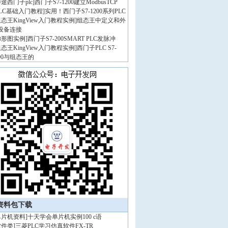
途西门子plc
]
西门子S7-1200建立ModbusTCP
PLC基础入门教程
]
实用！西门子S7-1200系列PLC
态王KingView入门教程实例
]
组态王中定义和外
设备连接
梯形图实例
]
西门子S7-200SMART PLC发脉冲
态王KingView入门教程实例
]
西门子PLC S7-
200与组态王的
资料包下载
单片机资料
]
十天学会单片机实例100 c语
软件类
]
三菱PLC学习仿真软件FX-TR