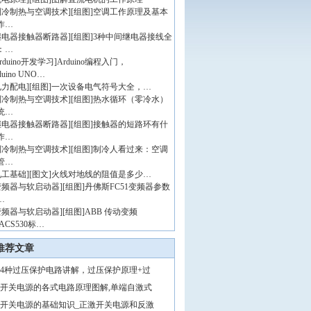
制冷制热与空调技术
]
[组图]
空调工作原理及基本
作…
继电器接触器断路器
]
[组图]
3种中间继电器接线全
：…
rduino开发学习
]
Arduino编程入门，
duino UNO…
电力配电
]
[组图]
一次设备电气符号大全，…
制冷制热与空调技术
]
[组图]
热水循环（零冷水）
统…
继电器接触器断路器
]
[组图]
接触器的短路环有什
作…
制冷制热与空调技术
]
[组图]
制冷人看过来：空调
管…
电工基础
]
[图文]
火线对地线的阻值是多少…
变频器与软启动器
]
[组图]
丹佛斯FC51变频器参数
…
变频器与软启动器
]
[组图]
ABB 传动变频
ACS530标…
推荐文章
4种过压保护电路讲解，过压保护原理+过
开关电源的各式电路原理图解,单端自激式
开关电源的基础知识_正激开关电源和反激