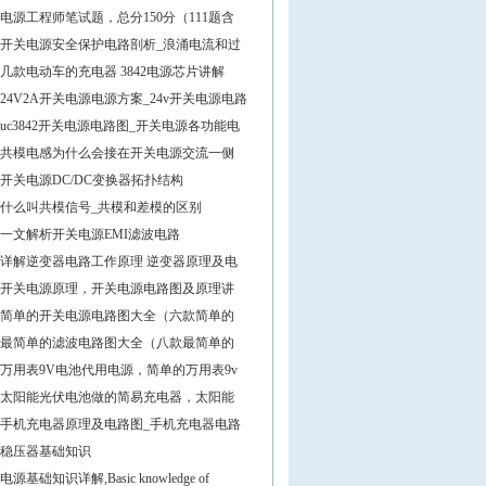
电源工程师笔试题，总分150分（111题含
开关电源安全保护电路剖析_浪涌电流和过
几款电动车的充电器 3842电源芯片讲解
24V2A开关电源电源方案_24v开关电源电路
uc3842开关电源电路图_开关电源各功能电
共模电感为什么会接在开关电源交流一侧
开关电源DC/DC变换器拓扑结构
什么叫共模信号_共模和差模的区别
一文解析开关电源EMI滤波电路
详解逆变器电路工作原理 逆变器原理及电
开关电源原理，开关电源电路图及原理讲
简单的开关电源电路图大全（六款简单的
最简单的滤波电路图大全（八款最简单的
万用表9V电池代用电源，简单的万用表9v
太阳能光伏电池做的简易充电器，太阳能
手机充电器原理及电路图_手机充电器电路
稳压器基础知识
电源基础知识详解,Basic knowledge of