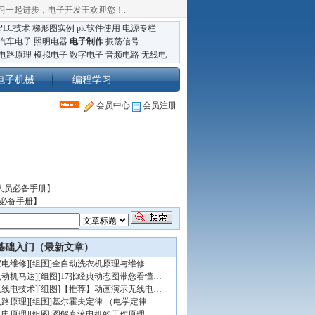
习一起进步，电子开发王欢迎您！
.
PLC技术
梯形图实例
plc软件使用
电源专栏
汽车电子
照明电器
电子制作
振荡信号
电路原理
模拟电子
数字电子
音频电路
无线电
电子机械
编程学习
会员中心
会员注册
人员必备手册】
员必备手册】
基础入门（最新文章）
家电维修
]
[组图]
全自动洗衣机原理与维修…
电动机马达
]
[组图]
17张经典动态图带您看懂…
无线电技术
]
[组图]
【推荐】动画演示无线电…
电路原理
]
[组图]
基尔霍夫定律 （电学定律…
机电原理
]
[组图]
图解直流电机的工作原理