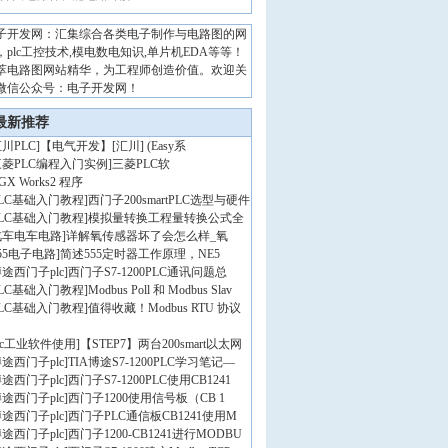
子开发网：汇集综合各类电子制作与电路图的网
，plc工控技术,模电数电知识,单片机EDA等等！
萃电路图网站精华，为工程师创造价值。欢迎关
微信公众号：电子开发网！
最新推荐
川PLC
]
【电气开发】[汇川] (Easy系
三菱PLC编程入门实例
]
三菱PLC软
GX Works2 程序
PLC基础入门教程
]
西门子200smartPLC选型与硬件
PLC基础入门教程
]
模拟量转换工程量转换公式全
汽车电车电路
]
详解氧传感器坏了会怎么样_氧
55电子电路
]
简述555定时器工作原理，NE5
途西门子plc
]
西门子S7-1200PLC通讯问题总
PLC基础入门教程
]
Modbus Poll 和 Modbus Slav
PLC基础入门教程
]
值得收藏！Modbus RTU 协议
lc工业软件使用
]
【STEP7】两台200smart以太网
途西门子plc
]
TIA博途S7-1200PLC学习笔记—
途西门子plc
]
西门子S7-1200PLC使用CB1241
途西门子plc
]
西门子1200使用信号板（CB 1
途西门子plc
]
西门子PLC通信板CB1241使用M
途西门子plc
]
西门子1200-CB1241进行MODBU