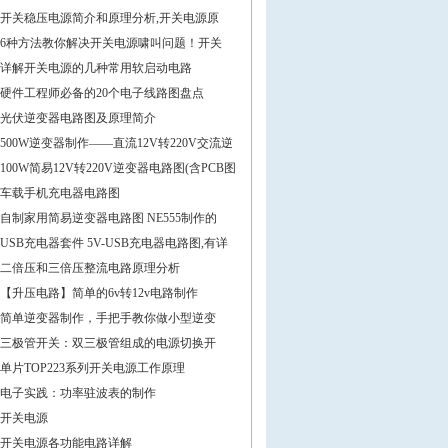
开关稳压电源简介和原理分析,开关电源原
6种方法教你解决开关电源啸叫问题！开关
详解开关电源的几种常用软启动电路
硬件工程师必备的20个电子线路图盘点
光伏逆变器电路图及原理简介
500W逆变器制作——直流12V转220V交流逆
100W简易12V转220V逆变器电路图(含PCB图
车载手机充电器电路图
自制家用简易逆变器电路图 NE555制作的
USB充电器套件 5V-USB充电器电路图,有详
二倍压和三倍压整流电路原理分析
【升压电路】简单的6v转12v电路制作
简单逆变器制作，手把手教你做小型逆变
三极管开关：双三极管组成的电源切换开
单片TOP223系列开关电源工作原理
电子实践：功率驻波表的制作
开关电源
开关电源各功能电路详解