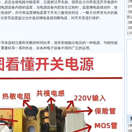
[
博
步，必定会使电路功能变坏，元器材过早失效。因而在大功率直流开关电源中
[
测电源设备内部的温度，当电源设备内部发生过热时，温度继电器就动作，使
[
组
过热保护，亦可将温度继电器置于开关三极管的邻近，一般大功率管允许的最
部
℃。当管壳温度超过允许值后继电器就切断电器，对开关管进行保护。
[
[
组
1
半导体器材注册和关断的时间比率，保持安稳输出电压的一种电源。与线性稳
、重量轻等一系列长处，在各种电子设备中得到广泛的运用。
[
[