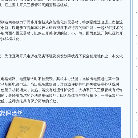
用。它主要由开关三极管和高频变压器组成。
·
·
·
源制造商都致力于同步开发新式高智能化的元器材，特别是经过改进二次整流
创新，以进步在高频率和较大磁通密度下取得高的磁功能，一起SMT技术的
·
路板两面布置元器材，以保证开关电源的轻、小、薄。因而直流开关电源的开
·
干扰和模块化。
·
·
况，为使直流开关电源在恶劣环境及突发故障状况下安全稳定地作业，本文依
·
·
·
在电路短路、电流增大时不被焚毁。其根本办法是，当输出电流超过某一值
·
主动切断电路电流。当出现负载短路，过载或许操控电路失效等意外状况时，
·
，使管子功耗增大，发热，若没有过流保护设备，大功率开关三极管就有或许
用的，最经济简洁的办法是用保险丝。因为晶体管的热容量小，一般保险丝一
·
险丝，这种办法具有保护简单的长处。
·
·
·
·
·