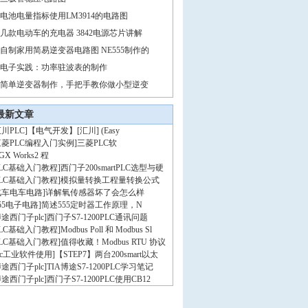
电池电量指标使用LM3914的电路图
几款电动车的充电器 3842电源芯片讲解
自制家用简易逆变器电路图 NE555制作的
电子实践：功率驻波表的制作
简单逆变器制作，手把手教你做小型逆变
最新文章
川PLC
]
【电气开发】[汇川] (Easy
三菱PLC编程入门实例
]
三菱PLC软
GX Works2 程
PLC基础入门教程
]
西门子200smartPLC选型与硬
PLC基础入门教程
]
模拟量转换工程量转换公式
汽车电车电路
]
详解氧传感器坏了会怎么样
55电子电路
]
简述555定时器工作原理，N
途西门子plc
]
西门子S7-1200PLC通讯问题
PLC基础入门教程
]
Modbus Poll 和 Modbus Sl
PLC基础入门教程
]
值得收藏！Modbus RTU 协议
lc工业软件使用
]
【STEP7】两台200smart以太
途西门子plc
]
TIA博途S7-1200PLC学习笔记
途西门子plc
]
西门子S7-1200PLC使用CB12