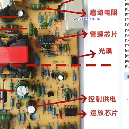
[
[
[
[
[
[
[
[
[
[
[
[
[
·
·
·
·
·
·
·