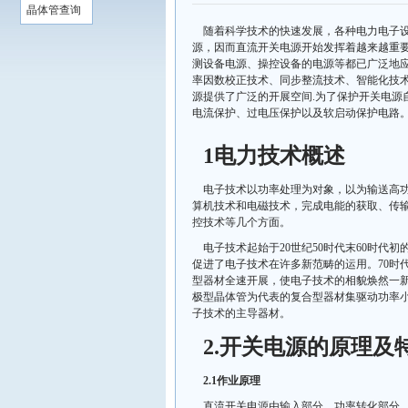
晶体管查询
随着科学技术的快速发展，各种电力电子
源，因而直流开关电源开始发挥着越来越重
测设备电源、操控设备的电源等都已广泛地
率因数校正技术、同步整流技术、智能化技
源提供了广泛的开展空间.为了保护开关电源
电流保护、过电压保护以及软启动保护电路
1电力技术概述
电子技术以功率处理为对象，以为输送高
算机技术和电磁技术，完成电能的获取、传输
控技术等几个方面。
电子技术起始于20世纪50时代末60时
促进了电子技术在许多新范畴的运用。70时
型器材全速开展，使电子技术的相貌焕然一新
极型晶体管为代表的复合型器材集驱动功率
子技术的主导器材。
2.开关电源的原理及
2.1作业原理
直流开关电源由输入部分、功率转化部分