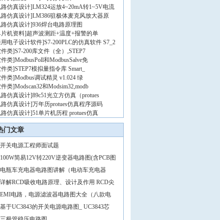
电路仿真设计
]
LM324运放4~20mA转1~5V电流
电路仿真设计
]
LM386驻极体麦克风放大器原
电路仿真设计
]
936焊台电路原理图
单片机资料
]
超声波测距+温度+报警的单
通用电子设计软件
]
S7-200PLC的仿真软件 S7_2
软件类
]
S7-200库文件（全）,STEP7
软件类
]
ModbusPoll和ModbusSalve免
软件类
]
STEP7模拟量指令库 Smart_
软件类
]
Modbus调试精灵 v1.024 绿
软件类
]
Modscan32和Modsim32,modb
电路仿真设计
]
89c51光立方仿真（protues
电路仿真设计
]
万年历protues仿真程序源码
电路仿真设计
]
51单片机历程 protues仿真
热门文章
开关电源工程师面试题
100W简易12V转220V逆变器电路图(含PCB图
电瓶车充电器电路图讲解（电动车充电器
详解RCD吸收电路原理、设计及作用 RCD尖
EMI电路，电源滤波器电路图大全（八款电
基于UC3843的开关电源电路图_ UC3843芯
三极管稳压电路图