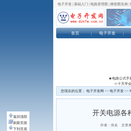
电子开发
|
基础入门
|
电路原理图
|
梯形图实例
|
首页
电子开发
★电路公式手
☆十天学会
您现在的位置：
电子开发网
>>
电子开发
>>
开关电源各
返回顶部
刷新页面
作者：佚名 文章
下到页底