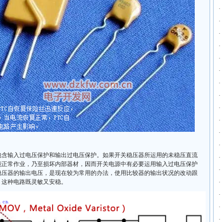
·
·
·
·
·
·
·
·
·
·
·
·
包含输入过电压保护和输出过电压保护。如果开关稳压器所运用的未稳压直流
·
能正常作业，乃至损坏内部器材，因而开关电源中有必要运用输入过电压保护
·
稳压器的输出电压，是现在较为常用的办法，使用比较器的输出状况的改动跟
，这种电路既灵敏又安稳。
·
·
·
·