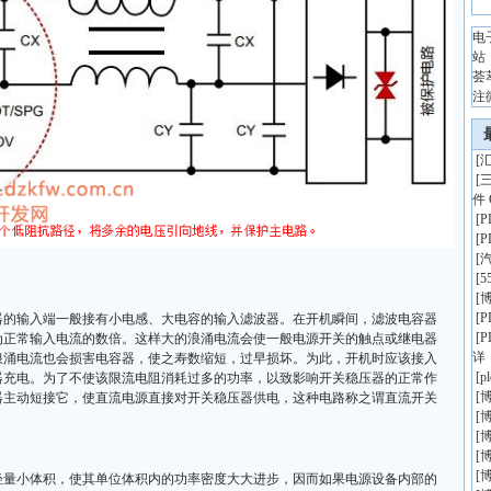
电
站
荟
注
[
汇
[
件 
[
[
[
[
5
[
博
[
器的输入端一般接有小电感、大电容的输入滤波器。在开机瞬间，滤波电容器
[
为正常输入电流的数倍。这样大的浪涌电流会使一般电源开关的触点或继电器
详
浪涌电流也会损害电容器，使之寿数缩短，过早损坏。为此，开机时应该接入
[
p
器充电。为了不使该限流电阻消耗过多的功率，以致影响开关稳压器的正常作
[
博
器主动短接它，使直流电源直接对开关稳压器供电，这种电路称之谓直流开关
[
博
[
博
[
博
[
博
轻量小体积，使其单位体积内的功率密度大大进步，因而如果电源设备内部的