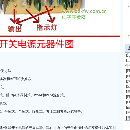
·
·
·
·
·
[
汇
[
件 
分类办法：
[
[
换器和AC/DC改换器。
[
[
5
式。
[
博
式、脉冲频率调制式、PWM和PFM混合式。
[
[
振型。
[
p
式、半桥式、全桥式、降压式、升压式和升降压式等等。
[
博
[
博
模块化是开关电源的开展趋势。现在市场上的开关电源中选用双极性晶体管制