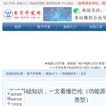
《如果喜欢本站，请按
电子开发
|
基础入门
|
电路原理图
|
梯形图实例
|
PLC基础
首页
电子开发
基础入门
在线工具
★电路公式手册，最新版《电子电路公式计算器
☆十天学会单片机实例100 c语言 chm格
您现在的位置：
电子开发网
>>
基础入门
>>
无线电技术
>> 正文
微波基础知识，一文看懂巴伦（功能原
返回顶部
类型）
刷新页面
下到页底