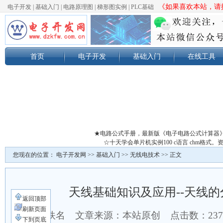
《如果喜欢本站，请按
电子开发
|
基础入门
|
电路原理图
|
梯形图实例
|
PLC基础
首页
电子开发
基础入门
在线工具
★电路公式手册，最新版《电子电路公式计算器
☆十天学会单片机实例100 c语言 chm格
您现在的位置：
电子开发网
>>
基础入门
>>
无线电技术
>> 正文
天线基础知识及应用--天线
返回顶部
刷新页面
作者：佚名 文章来源：本站原创 点击数：
23
下到页底