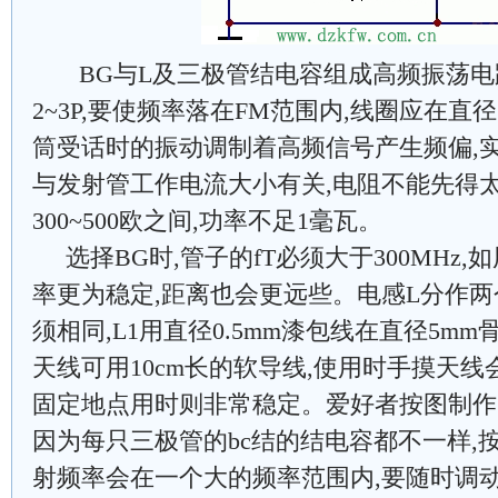
BG与L及三极管结电容组成高频振荡电
2~3P,要使频率落在FM范围内,线圈应在直径
筒受话时的振动调制着高频信号产生频偏,
与发射管工作电流大小有关,电阻不能先得太
300~500欧之间,功率不足1毫瓦。
选择BG时,管子的fT必须大于300MHz,如用
率更为稳定,距离也会更远些。电感L分作两
须相同,L1用直径0.5mm漆包线在直径5mm
天线可用10cm长的软导线,使用时手摸天
固定地点用时则非常稳定。爱好者按图制作
因为每只三极管的bc结的结电容都不一样,
射频率会在一个大的频率范围内,要随时调动