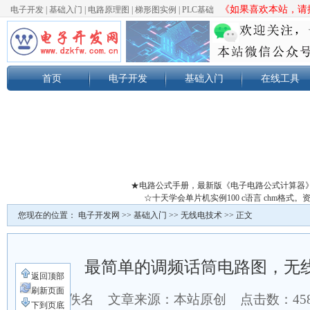
《如果喜欢本站，请按
电子开发
|
基础入门
|
电路原理图
|
梯形图实例
|
PLC基础
首页
电子开发
基础入门
在线工具
★电路公式手册，最新版《电子电路公式计算器
☆十天学会单片机实例100 c语言 chm格
您现在的位置：
电子开发网
>>
基础入门
>>
无线电技术
>> 正文
最简单的调频话筒电路图，无
返回顶部
刷新页面
作者：佚名 文章来源：本站原创 点击数：
45
下到页底