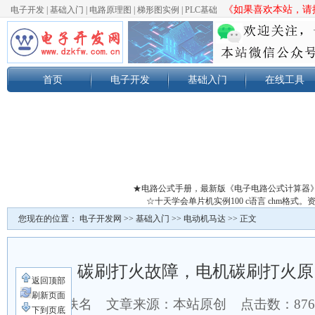
《如果喜欢本站，请按
电子开发
|
基础入门
|
电路原理图
|
梯形图实例
|
PLC基础
首页
电子开发
基础入门
在线工具
★电路公式手册，最新版《电子电路公式计算器
☆十天学会单片机实例100 c语言 chm格
您现在的位置：
电子开发网
>>
基础入门
>>
电动机马达
>> 正文
碳刷打火故障，电机碳刷打火原
返回顶部
刷新页面
作者：佚名 文章来源：本站原创 点击数：
87
下到页底