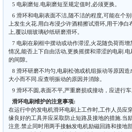
5 电刷磨短.电刷磨短至规定值时,必须更换。
6 滑环和电刷表面不洁,随不洁的程度,可能在个
上发生火花.用白布浸少许酒精擦试滑环,用干净白
上,覆以细玻璃砂纸研磨滑环。
7 电刷在刷框中摆动或动作滞涩,火花随负荷而增
情况,能否上下自由活动,更换摇摆和滞涩的电刷.电刷在
的间隙。
8 滑环研磨不均匀,电刷松弛或机组振动等原因造
大小而不同.应查明振动的原因并消除。
9 滑环不圆,表面不平,严重磨损或撞动，应进行
滑环电刷维护的注意事项:
在运行中的发电机滑环电刷上工作时,工作人员应穿
缘良好的工具并应采取防止短路及接地的措施.当励
注意.禁止同时用两手接触发电机励磁回路和接地