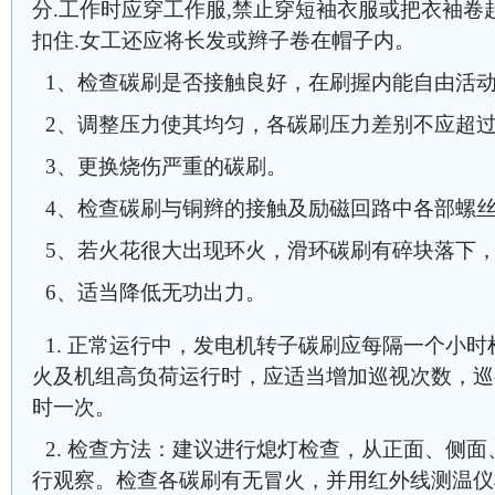
分.工作时应穿工作服,禁止穿短袖衣服或把衣袖卷
扣住.女工还应将长发或辫子卷在帽子内。
1、检查碳刷是否接触良好，在刷握内能自由活
2、调整压力使其均匀，各碳刷压力差别不应超过
3、更换烧伤严重的碳刷。
4、检查碳刷与铜辫的接触及励磁回路中各部螺
5、若火花很大出现环火，滑环碳刷有碎块落下
6、适当降低无功出力。
1. 正常运行中，发电机转子碳刷应每隔一个小
火及机组高负荷运行时，应适当增加巡视次数，巡
时一次。
2. 检查方法：建议进行熄灯检查，从正面、侧
行观察。检查各碳刷有无冒火，并用红外线测温仪