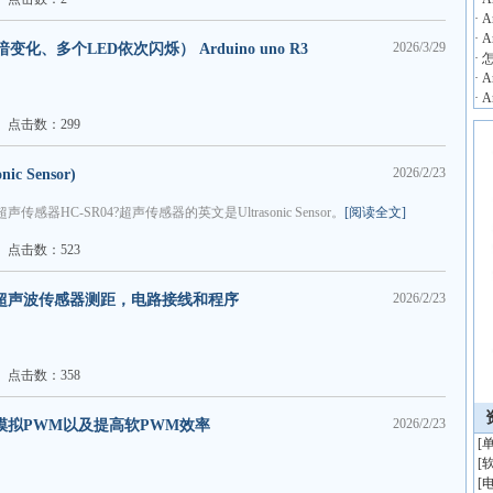
·
A
·
A
2026/3/29
变化、多个LED依次闪烁） Arduino uno R3
·
怎
·
A
·
A
点击数：299
2026/2/23
c Sensor)
声传感器HC-SR04?超声传感器的英文是Ultrasonic Sensor。
[阅读全文]
点击数：523
2026/2/23
no连接超声波传感器测距，电路接线和程序
点击数：358
2026/2/23
o软件模拟PWM以及提高软PWM效率
[
[
[