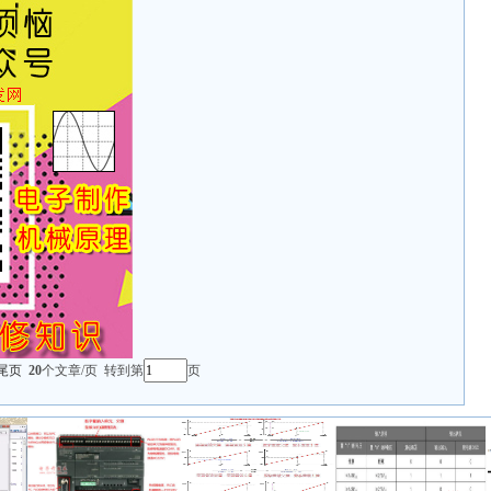
尾页
20
个文章/页 转到第
页