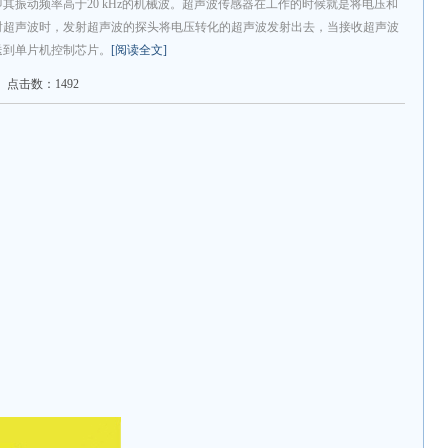
其振动频率高于20 kHz的机械波。超声波传感器在工作的时候就是将电压和
射超声波时，发射超声波的探头将电压转化的超声波发射出去，当接收超声波
送到单片机控制芯片。
[阅读全文]
点击数：1492