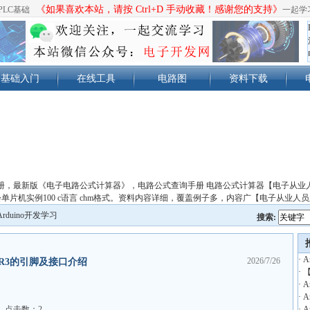
《如果喜欢本站，请按 Ctrl+D 手动收藏！感谢您的支持》
PLC基础
一起学
基础入门
在线工具
电路图
资料下载
册，最新版《电子电路公式计算器》，电路公式查询手册 电路公式计算器【电子从业
单片机实例100 c语言 chm格式。资料内容详细，覆盖例子多，内容广【电子从业人
Arduino开发学习
搜索:
·
A
2026/7/26
NO R3的引脚及接口介绍
·
【
·
·
A
点击数：2
·
A