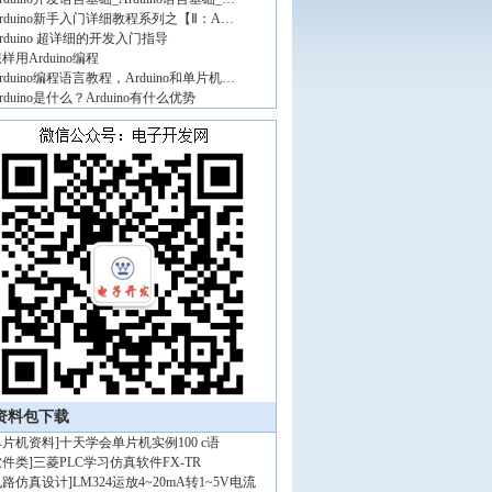
rduino新手入门详细教程系列之【Ⅱ：A…
rduino 超详细的开发入门指导
样用Arduino编程
rduino编程语言教程，Arduino和单片机…
rduino是什么？Arduino有什么优势
资料包下载
单片机资料
]
十天学会单片机实例100 c语
软件类
]
三菱PLC学习仿真软件FX-TR
电路仿真设计
]
LM324运放4~20mA转1~5V电流