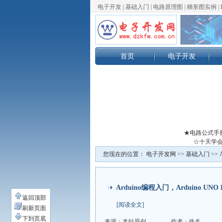
电子开发
|
基础入门
|
电路原理图
|
梯形图实例
|
首页
电子开发
★电路公式手
☆十天学会
您现在的位置：
电子开发网
>>
基础入门
>>
Arduino编程入门，Arduino U
返回顶部
[阅读全文]
刷新页面
下到页底
来源：本站原创
作者：佚名