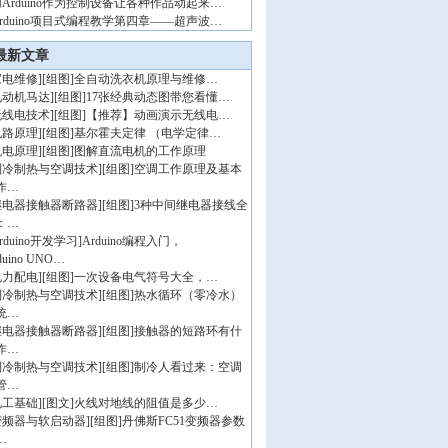
用Arduino作为控制设备让各种作品动起来…
Arduino项目式编程教学第四章——超声波…
最新文章
家电维修
]
[组图]
全自动洗衣机原理与维修…
电动机马达
]
[组图]
17张经典动态图带您看懂…
无线电技术
]
[组图]
【推荐】动画演示无线电…
电路原理
]
[组图]
基尔霍夫定律 （电学定律…
机电原理
]
[组图]
图解直流电机的工作原理
制冷制热与空调技术
]
[组图]
空调工作原理及基本
作…
继电器接触器断路器
]
[组图]
3种中间继电器接线全
：…
rduino开发学习
]
Arduino编程入门，
duino UNO…
电力配电
]
[组图]
一次设备电气符号大全，…
制冷制热与空调技术
]
[组图]
热水循环（零冷水）
统…
继电器接触器断路器
]
[组图]
接触器的短路环有什
作…
制冷制热与空调技术
]
[组图]
制冷人看过来：空调
管…
电工基础
]
[图文]
火线对地线的阻值是多少…
变频器与软启动器
]
[组图]
丹佛斯FC51变频器参数
…