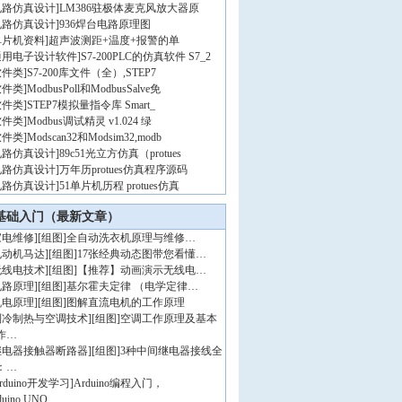
电路仿真设计
]
LM386驻极体麦克风放大器原
电路仿真设计
]
936焊台电路原理图
单片机资料
]
超声波测距+温度+报警的单
通用电子设计软件
]
S7-200PLC的仿真软件 S7_2
软件类
]
S7-200库文件（全）,STEP7
软件类
]
ModbusPoll和ModbusSalve免
软件类
]
STEP7模拟量指令库 Smart_
软件类
]
Modbus调试精灵 v1.024 绿
软件类
]
Modscan32和Modsim32,modb
电路仿真设计
]
89c51光立方仿真（protues
电路仿真设计
]
万年历protues仿真程序源码
电路仿真设计
]
51单片机历程 protues仿真
基础入门（最新文章）
家电维修
]
[组图]
全自动洗衣机原理与维修…
电动机马达
]
[组图]
17张经典动态图带您看懂…
无线电技术
]
[组图]
【推荐】动画演示无线电…
电路原理
]
[组图]
基尔霍夫定律 （电学定律…
机电原理
]
[组图]
图解直流电机的工作原理
制冷制热与空调技术
]
[组图]
空调工作原理及基本
作…
继电器接触器断路器
]
[组图]
3种中间继电器接线全
：…
rduino开发学习
]
Arduino编程入门，
duino UNO…