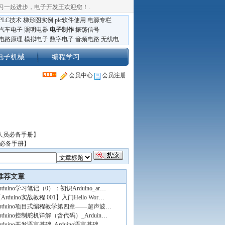
习一起进步，电子开发王欢迎您！
.
PLC技术
梯形图实例
plc软件使用
电源专栏
汽车电子
照明电器
电子制作
振荡信号
电路原理
模拟电子
数字电子
音频电路
无线电
电子机械
编程学习
会员中心
会员注册
人员必备手册】
员必备手册】
推荐文章
rduino学习笔记（0）：初识Arduino_ar…
Arduino实战教程 001】入门Hello Wor…
Arduino项目式编程教学第四章——超声波…
rduino控制舵机详解（含代码）_Arduin…
rduino开发语言基础_Arduino语言基础_…