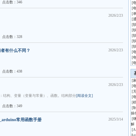
点击数：346
[
[
[
2026/2/23
）
[
[
[
[
点击数：328
[
[
2026/2/23
机四者有什么不同？
[
[
[
点击数：438
[
2026/2/23
[
[
要部分：结构、变量（变量与常量）、函数。结构部分
[阅读全文]
[
[
点击数：349
[
操
[
2025/3/14
arduino常用函数手册
解
[
A
Ar