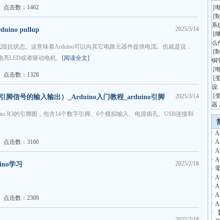
点击数：1462
[
[
系
2025/3/14
no pullup
[
么
低阻抗状态。这意味着Arduino可以向其它电路元器件提供电流。也就是说，
[
以电亮LED或者驱动电机。
[阅读全文]
铜
[
点击数：1328
[
设
[
2025/3/14
引脚信号的输入输出）_Arduino入门教程_arduino引脚
器 
io Uno R3的引脚图，包含14个数字引脚、6个模拟输入、电源插孔、USB连接和
·
A
点击数：3160
·
A
·
A
·
A
2025/2/18
ino学习
·
零
·
A
·
A
·
A
点击数：2309
·
A
·
【
2025/2/18