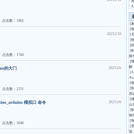
·
·
点击数：1862
[
[
2025/2/18
[
[
[
[
点击数：1744
操
[
解
2025/2/6
ino的大门
[
A
Ar
[
[
点击数：2151
系
[
2025/2/6
no_arduino 模拟口 命令
么
[
铜
[
点击数：1648
[
设