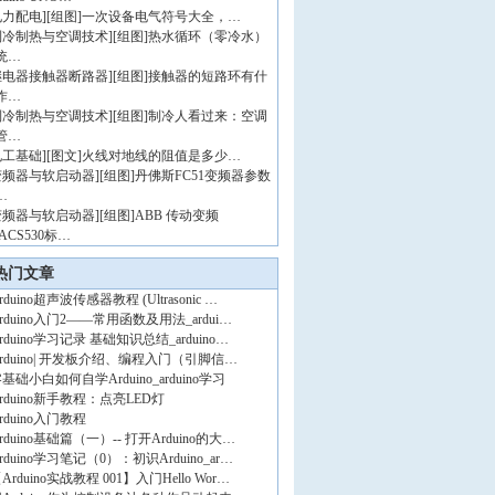
电力配电
]
[组图]
一次设备电气符号大全，…
制冷制热与空调技术
]
[组图]
热水循环（零冷水）
统…
继电器接触器断路器
]
[组图]
接触器的短路环有什
作…
制冷制热与空调技术
]
[组图]
制冷人看过来：空调
管…
电工基础
]
[图文]
火线对地线的阻值是多少…
变频器与软启动器
]
[组图]
丹佛斯FC51变频器参数
…
变频器与软启动器
]
[组图]
ABB 传动变频
ACS530标…
热门文章
rduino超声波传感器教程 (Ultrasonic …
rduino入门2——常用函数及用法_ardui…
rduino学习记录 基础知识总结_arduino…
rduino| 开发板介绍、编程入门（引脚信…
基础小白如何自学Arduino_arduino学习
rduino新手教程：点亮LED灯
rduino入门教程
rduino基础篇（一）-- 打开Arduino的大…
rduino学习笔记（0）：初识Arduino_ar…
Arduino实战教程 001】入门Hello Wor…