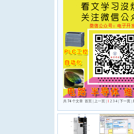
共
74
个文章 首页 | 上一页 |
1
2
3
4
|
下一页
|