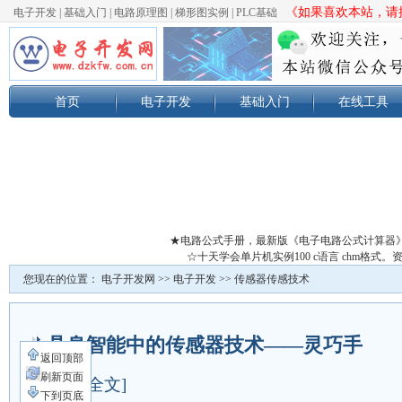
《如果喜欢本站，请按
电子开发
|
基础入门
|
电路原理图
|
梯形图实例
|
PLC基础
首页
电子开发
基础入门
在线工具
★电路公式手册，最新版《电子电路公式计算器
☆十天学会单片机实例100 c语言 chm格
您现在的位置：
电子开发网
>>
电子开发
>>
传感器传感技术
具身智能中的传感器技术——灵巧手
返回顶部
刷新页面
[阅读全文]
下到页底