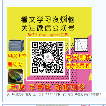
共
114
篇文章 首页 | 上一页 |
1
2
3
4
5
6
|
下一页
|
尾页
20
篇文章/页 转到第