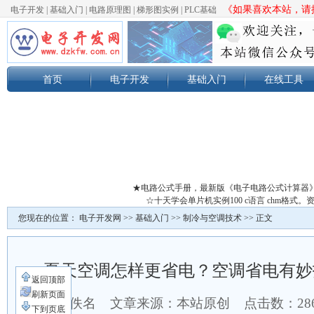
《如果喜欢本站，请按
电子开发
|
基础入门
|
电路原理图
|
梯形图实例
|
PLC基础
首页
电子开发
基础入门
在线工具
★电路公式手册，最新版《电子电路公式计算器
☆十天学会单片机实例100 c语言 chm格
您现在的位置：
电子开发网
>>
基础入门
>>
制冷与空调技术
>> 正文
夏天空调怎样更省电？空调省电有妙
返回顶部
刷新页面
作者：佚名 文章来源：本站原创 点击数：
2
下到页底