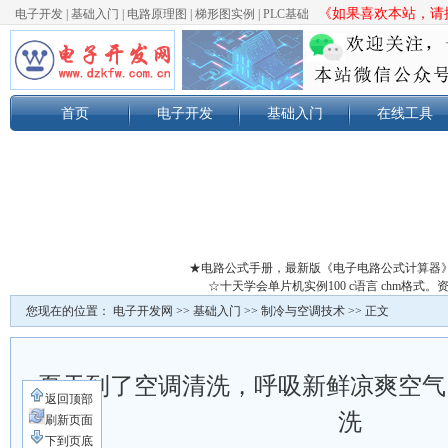
《如果喜欢本站，请按
电子开发
|
基础入门
|
电路原理图
|
梯形图实例
|
PLC基础
首页
电子开发
基础入门
在线工具
★电路公式手册，最新版《电子电路公式计算器
☆十天学会单片机实例100 c语言 chm格
您现在的位置：
电子开发网
>>
基础入门
>>
制冷与空调技术
>> 正文
夏天到了空调清洗，呼吸新鲜凉爽空气
返回顶部
洗
刷新页面
下到页底