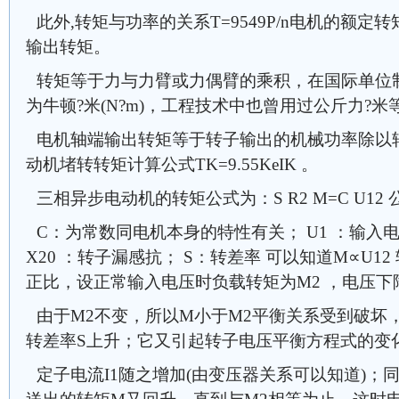
此外,转矩与功率的关系T=9549P/n电机的额
输出转矩。
转矩等于力与力臂或力偶臂的乘积，在国际单位制(
为牛顿?米(N?m)，工程技术中也曾用过公斤力?
电机轴端输出转矩等于转子输出的机械功率除以
动机堵转转矩计算公式TK=9.55KeIK 。
三相异步电动机的转矩公式为：S R2 M=C U12 公式 [2
C：为常数同电机本身的特性有关； U1 ：输入电
X20 ：转子漏感抗； S：转差率 可以知道M∝U1
正比，设正常输入电压时负载转矩为M2 ，电压
由于M2不变，所以M小于M2平衡关系受到破坏
转差率S上升；它又引起转子电压平衡方程式的变化
定子电流I1随之增加(由变压器关系可以知道)；