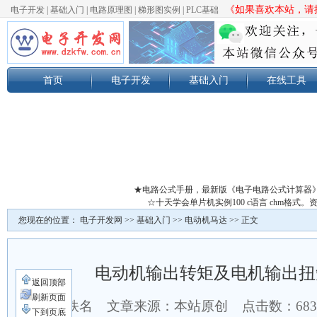
《如果喜欢本站，请按
电子开发
|
基础入门
|
电路原理图
|
梯形图实例
|
PLC基础
首页
电子开发
基础入门
在线工具
★电路公式手册，最新版《电子电路公式计算器
☆十天学会单片机实例100 c语言 chm格
您现在的位置：
电子开发网
>>
基础入门
>>
电动机马达
>> 正文
电动机输出转矩及电机输出扭
返回顶部
刷新页面
作者：佚名 文章来源：本站原创 点击数：
68
下到页底