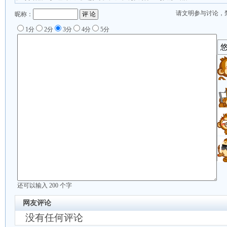
请文明参与讨论，
昵称：
1分
2分
3分
4分
5分
还可以输入
200
个字
网友评论
没有任何评论