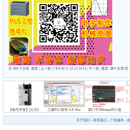
共
533
个文章
首页
|
上一页
|
7
8
9
10
11
12
13
14
15
|
下一页
|
尾页
20
个文章/页
【电气开发】[汇川]
三菱PLC软件 GX Wor
西门子200smartPLC选
关于我们
-
联系我们
-
广告服务
-