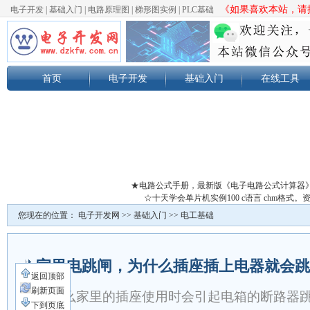
《如果喜欢本站，请按
电子开发
|
基础入门
|
电路原理图
|
梯形图实例
|
PLC基础
首页
电子开发
基础入门
在线工具
★电路公式手册，最新版《电子电路公式计算器
☆十天学会单片机实例100 c语言 chm格
您现在的位置：
电子开发网
>>
基础入门
>>
电工基础
家里电跳闸，为什么插座插上电器就会跳
返回顶部
刷新页面
为什么家里的插座使用时会引起电箱的断路器
下到页底