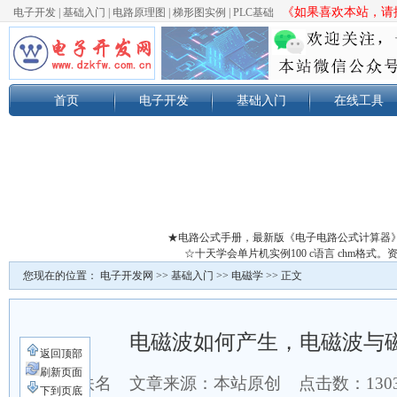
《如果喜欢本站，请按
电子开发
|
基础入门
|
电路原理图
|
梯形图实例
|
PLC基础
首页
电子开发
基础入门
在线工具
★电路公式手册，最新版《电子电路公式计算器
☆十天学会单片机实例100 c语言 chm格
您现在的位置：
电子开发网
>>
基础入门
>>
电磁学
>> 正文
电磁波如何产生，电磁波与
返回顶部
刷新页面
作者：佚名 文章来源：本站原创 点击数：
13
下到页底