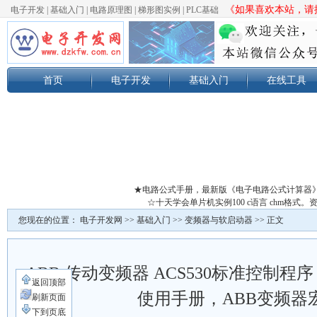
《如果喜欢本站，请按
电子开发
|
基础入门
|
电路原理图
|
梯形图实例
|
PLC基础
首页
电子开发
基础入门
在线工具
★电路公式手册，最新版《电子电路公式计算器
☆十天学会单片机实例100 c语言 chm格
您现在的位置：
电子开发网
>>
基础入门
>>
变频器与软启动器
>> 正文
ABB 传动变频器 ACS530标准控制
返回顶部
使用手册，ABB变频器
刷新页面
下到页底