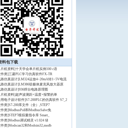
资料包下载
单片机资料
]
十天学会单片机实例100 c语
软件类
]
三菱PLC学习仿真软件FX-TR
电路仿真设计
]
LM324运放4~20mA转1~5V电流
电路仿真设计
]
LM386驻极体麦克风放大器原
电路仿真设计
]
936焊台电路原理图
单片机资料
]
超声波测距+温度+报警的单
通用电子设计软件
]
S7-200PLC的仿真软件 S7_2
软件类
]
S7-200库文件（全）,STEP7
软件类
]
ModbusPoll和ModbusSalve免
软件类
]
STEP7模拟量指令库 Smart_
软件类
]
Modbus调试精灵 v1.024 绿
软件类
]
Modscan32和Modsim32,modb