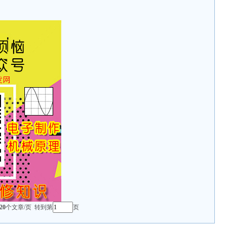
20
个文章/页 转到第
页