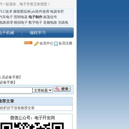
习一起进步，电子开发王欢迎您！
.
PLC技术
梯形图实例
plc软件使用
电源专栏
汽车电子
照明电器
电子制作
振荡信号
电路原理
模拟电子
数字电子
音频电路
无线电
电子机械
编程学习
会员中心
会员注册
人员必备手册】
员必备手册】
推荐文章
此栏目下没有推荐文章