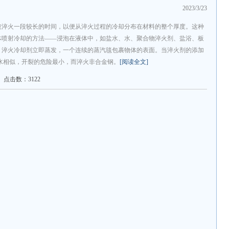
2023/3/23
被淬火一段较长的时间，以便从淬火过程的冷却分布在材料的整个厚度。这种
体喷射冷却的方法——浸泡在液体中，如盐水、水、聚合物淬火剂、盐浴、板
，淬火冷却剂立即蒸发，一个连续的蒸汽毯包裹物体的表面。当淬火剂的添加
与水相似，开裂的危险最小，而淬火非合金钢。
[阅读全文]
点击数：3122