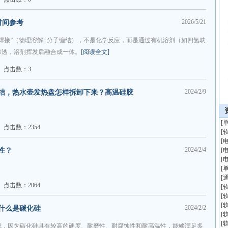
2026/5/21
时间参考
溶剂焊接”（物理溶解+分子缠结），不是化学反应，而是通过有机溶剂（如四氢呋
渗透，溶剂挥发后融合成一体。
[阅读全文]
点击数：3
2024/2/9
结，热水壶发热盘怎样拆卸下来？高温硅胶
[
点击数：2354
[
[
2024/2/4
性？
[
[
[
[
点击数：2064
[
[
[
2024/2/2
什么是碳化硅
[
[
成，因为碳化硅具有较高的硬度、耐磨性、耐腐蚀性和耐高温性，能够满足多