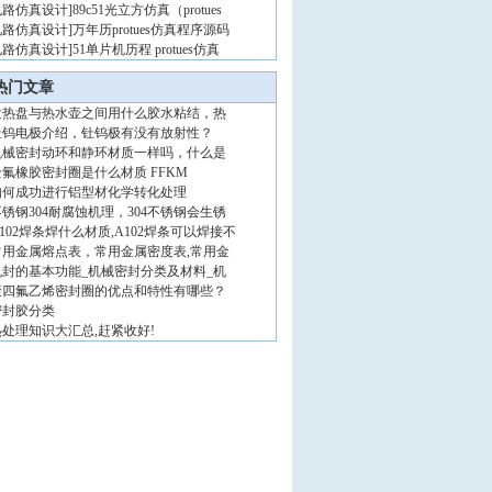
电路仿真设计
]
89c51光立方仿真（protues
电路仿真设计
]
万年历protues仿真程序源码
电路仿真设计
]
51单片机历程 protues仿真
热门文章
发热盘与热水壶之间用什么胶水粘结，热
钍钨电极介绍，钍钨极有没有放射性？
机械密封动环和静环材质一样吗，什么是
全氟橡胶密封圈是什么材质 FFKM
如何成功进行铝型材化学转化处理
不锈钢304耐腐蚀机理，304不锈钢会生锈
102焊条焊什么材质,A102焊条可以焊接不
常用金属熔点表，常用金属密度表,常用金
机封的基本功能_机械密封分类及材料_机
聚四氟乙烯密封圈的优点和特性有哪些？
密封胶分类
热处理知识大汇总,赶紧收好!