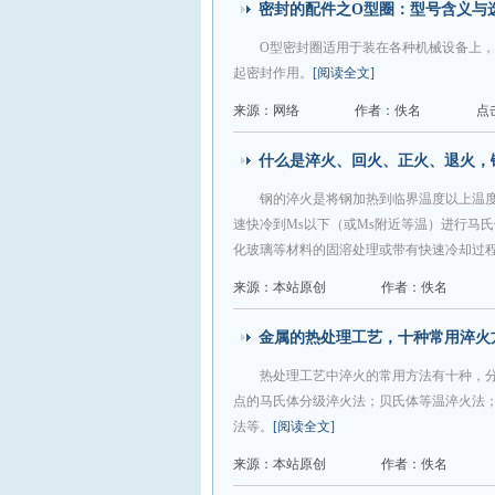
密封的配件之O型圈：型号含义与
O型密封圈适用于装在各种机械设备上
起密封作用。
[阅读全文]
来源：网络
作者：佚名
点
什么是淬火、回火、正火、退火，
钢的淬火是将钢加热到临界温度以上温
速快冷到Ms以下（或Ms附近等温）进行马
化玻璃等材料的固溶处理或带有快速冷却过
来源：本站原创
作者：佚名
金属的热处理工艺，十种常用淬火
热处理工艺中淬火的常用方法有十种，
点的马氏体分级淬火法；贝氏体等温淬火法
法等。
[阅读全文]
来源：本站原创
作者：佚名