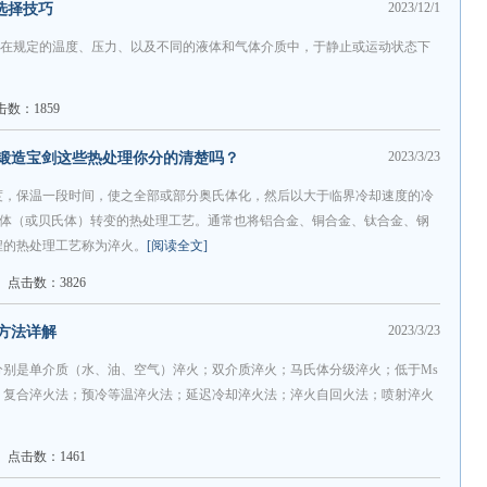
2023/12/1
选择技巧
，在规定的温度、压力、以及不同的液体和气体介质中，于静止或运动状态下
击数：1859
2023/3/23
锻造宝剑这些热处理你分的清楚吗？
度，保温一段时间，使之全部或部分奥氏体化，然后以大于临界冷却速度的冷
氏体（或贝氏体）转变的热处理工艺。通常也将铝合金、铜合金、钛合金、钢
程的热处理工艺称为淬火。
[阅读全文]
点击数：3826
2023/3/23
方法详解
分别是单介质（水、油、空气）淬火；双介质淬火；马氏体分级淬火；低于Ms
；复合淬火法；预冷等温淬火法；延迟冷却淬火法；淬火自回火法；喷射淬火
点击数：1461