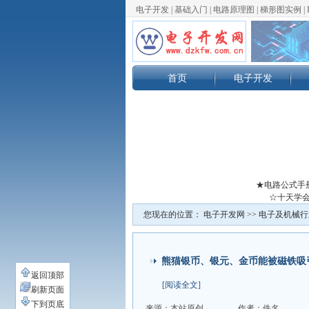
电子开发
|
基础入门
|
电路原理图
|
梯形图实例
|
首页
电子开发
★电路公式手
☆十天学会
您现在的位置：
电子开发网
>>
电子及机械行
熊猫银币、银元、金币能被磁铁吸
返回顶部
[阅读全文]
刷新页面
下到页底
来源：本站原创
作者：佚名