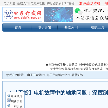
《如果喜欢本站，请按
电子开发
|
基础入门
|
电路原理图
|
梯形图实例
|
PLC基础
首页
电子开发
基础入门
在线工具
★电路公式手册，最新版《电子电路公式计算器
☆十天学会单片机实例100 c语言 chm格
您现在的位置：
电子开发网
>>
电子及机械行业
>>
轴承知识
【干货】电机故障中的轴承问题：深度剖
返回顶部
析
刷新页面
下到页底