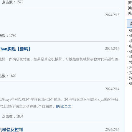
点击数：1572
[
[
[
2024/2/15
·
击数：1780
·
·
·
2024/2/14
hon实现【源码】
·
·
械臂，作为研究对象，如果是其它机械臂，可以根据机械臂参数对代码进行修
·
·
·
击数：1670
·
·
2024/2/14
xyz中可以有3个平移运动和3个转动。3个平移运动分别是沿x,y,z轴的平移
惯上把上述6个独立运动称做6个自由度。
[阅读全文]
点击数：1884
2024/2/14
机械臂及控制