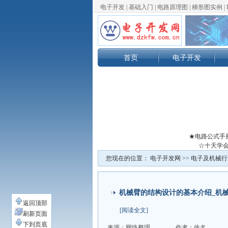
电子开发
|
基础入门
|
电路原理图
|
梯形图实例
|
首页
电子开发
★电路公式手
☆十天学会
您现在的位置：
电子开发网
>>
电子及机械行
机械臂的结构设计的基本介绍_机
返回顶部
[阅读全文]
刷新页面
下到页底
来源：网络整理
作者：佚名