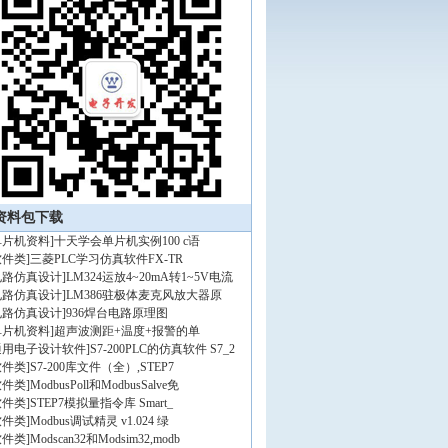
资料包下载
单片机资料
]
十天学会单片机实例100 c语
软件类
]
三菱PLC学习仿真软件FX-TR
电路仿真设计
]
LM324运放4~20mA转1~5V电流
电路仿真设计
]
LM386驻极体麦克风放大器原
电路仿真设计
]
936焊台电路原理图
单片机资料
]
超声波测距+温度+报警的单
通用电子设计软件
]
S7-200PLC的仿真软件 S7_2
软件类
]
S7-200库文件（全）,STEP7
软件类
]
ModbusPoll和ModbusSalve免
软件类
]
STEP7模拟量指令库 Smart_
软件类
]
Modbus调试精灵 v1.024 绿
软件类
]
Modscan32和Modsim32,modb