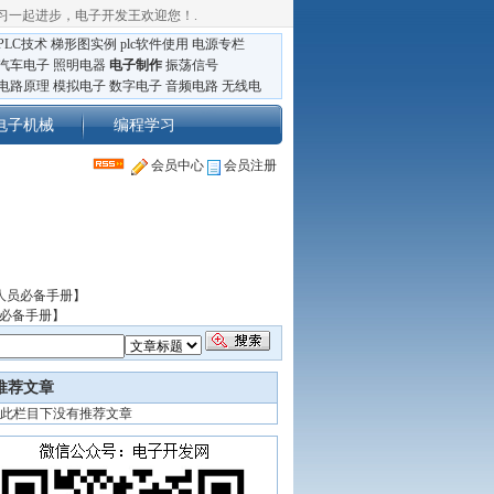
习一起进步，电子开发王欢迎您！
.
PLC技术
梯形图实例
plc软件使用
电源专栏
汽车电子
照明电器
电子制作
振荡信号
电路原理
模拟电子
数字电子
音频电路
无线电
电子机械
编程学习
会员中心
会员注册
人员必备手册】
员必备手册】
推荐文章
此栏目下没有推荐文章