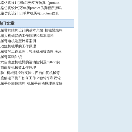
电路仿真设计
]
89c51光立方仿真（protues
电路仿真设计
]
万年历protues仿真程序源码
电路仿真设计
]
51单片机历程 protues仿真
热门文章
机械臂的结构设计的基本介绍_机械臂结构
机器人机械臂的工作原理和基本结构
机械臂电机选型计算案例
电动缸机械手的工作原理
机械臂的工作原理，气压机械臂原理,液压
机械臂基础知识
对六自由度机械臂的运动控制及python实
六自由度机械臂工作原理
实验1 机械臂控制实验，四自由度机械臂
深度解读平衡车如何工作？独轮车和双轮
机械手各部位结构_机械手运动原理深度解