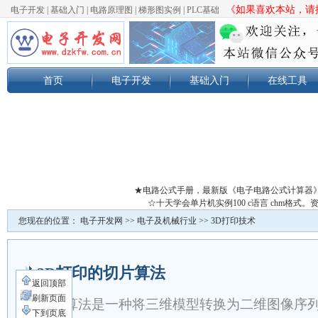
《如果喜欢本站，请按
电子开发
|
基础入门
|
电路原理图
|
梯形图实例
|
PLC基础
首页
电子开发
基础入门
在线工具
★电路公式手册，最新版《电子电路公式计算器
☆十天学会单片机实例100 c语言 chm格
您现在的位置：
电子开发网
>>
电子及机械行业
>>
3D打印技术
3D打印的切片算法
返回顶部
刷新页面
切片算法‌是一种将三维模型转换为二维图像序
下到页底