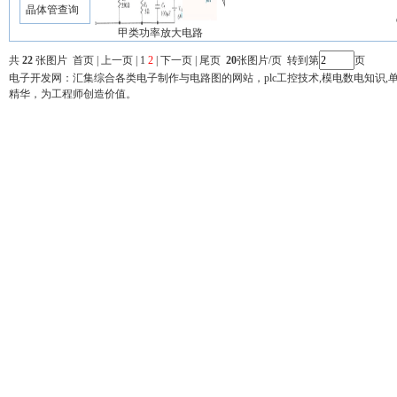
晶体管查询
甲类功率放大电路
共
22
张图片
首页
|
上一页
|
1
2
| 下一页 | 尾页
20
张图片/页 转到第
页
电子开发网：汇集综合各类电子制作与电路图的网站，plc工控技术,模电数电知识,单片机,pr
精华，为工程师创造价值。