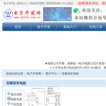
《如果喜欢本站，请按
电子开发
|
基础入门
|
电路原理图
|
梯形图实例
|
PLC基础
首页
电子开发
基础入门
在线工具
★电路公式手册，最新版《电子电路公式计算器
☆十天学会单片机实例100 c语言 chm格
您现在的位置：
电子开发网
>>
图片中心
>>
音频语音电路
音频语音电路
返回顶部
刷新页面
下到页底