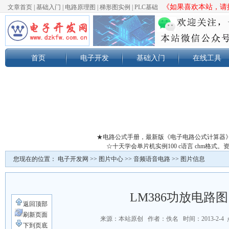
《如果喜欢本站，请按
文章首页
|
基础入门
|
电路原理图
|
梯形图实例
|
PLC基础
首页
电子开发
基础入门
在线工具
★电路公式手册，最新版《电子电路公式计算器
☆十天学会单片机实例100 c语言 chm格
您现在的位置：
电子开发网
>>
图片中心
>>
音频语音电路
>> 图片信息
LM386功放电路图
返回顶部
刷新页面
来源：本站原创 作者：佚名 时间：2013-2-4
下到页底