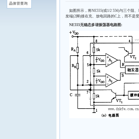
晶体管查询
如图所示，将NE555(或1/2 556)
发端(2脚)接在充、放电回路的C上，而不是
NE555无稳态多谐振荡器电路图: