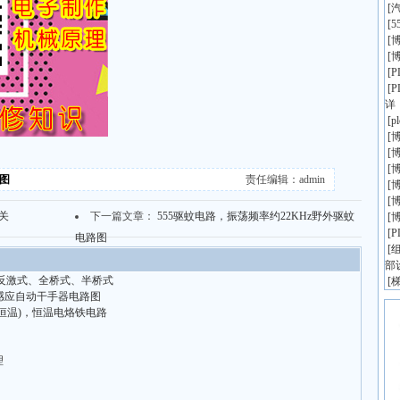
[
[
5
[
博
[
博
[
[
详
[
p
[
博
[
博
[
博
路图
责任编辑：admin
[
博
[
博
关
下一篇文章：
555驱蚊电路，振荡频率约22KHz野外驱蚊
[
博
[
电路图
[
组
部
反激式、全桥式、半桥式
[
外感应自动干手器电路图
恒温)，恒温电烙铁电路
理