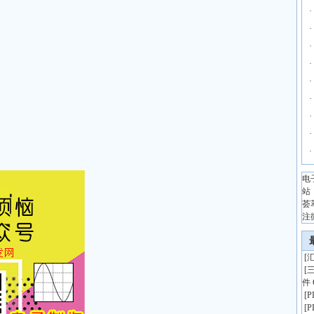
·
·
·
·
·
·
·
·
·
电
站
荟
注
[
汇
[
件 
[
[