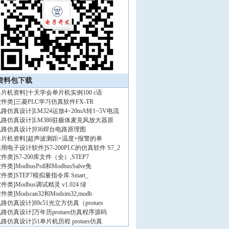
资料包下载
单片机资料
]
十天学会单片机实例100 c语
软件类
]
三菱PLC学习仿真软件FX-TR
电路仿真设计
]
LM324运放4~20mA转1~5V电流
电路仿真设计
]
LM386驻极体麦克风放大器原
电路仿真设计
]
936焊台电路原理图
单片机资料
]
超声波测距+温度+报警的单
通用电子设计软件
]
S7-200PLC的仿真软件 S7_2
软件类
]
S7-200库文件（全）,STEP7
软件类
]
ModbusPoll和ModbusSalve免
软件类
]
STEP7模拟量指令库 Smart_
软件类
]
Modbus调试精灵 v1.024 绿
软件类
]
Modscan32和Modsim32,modb
电路仿真设计
]
89c51光立方仿真（protues
电路仿真设计
]
万年历protues仿真程序源码
电路仿真设计
]
51单片机历程 protues仿真