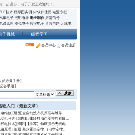
习一起进步，电子开发王欢迎您！
.
PLC技术
梯形图实例
plc软件使用
电源专栏
汽车电子
照明电器
电子制作
振荡信号
电路原理
模拟电子
数字电子
音频电路
无线电
电子机械
编程学习
会员中心
会员注册
人员必备手册】
员必备手册】
基础入门（最新文章）
家电维修
]
[组图]
全自动洗衣机原理与维修…
电动机马达
]
[组图]
17张经典动态图带您看懂…
无线电技术
]
[组图]
【推荐】动画演示无线电…
电路原理
]
[组图]
基尔霍夫定律 （电学定律…
机电原理
]
[组图]
图解直流电机的工作原理