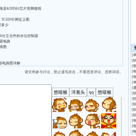
路及KD9561芯片管脚接线
C620引脚定义图
度多少
55和分立元件的水位控制器
大器电路
路图
[
[
器电路图详解
[
[
请文明参与讨论，禁止漫骂攻击，不要恶意评论、违禁词语。
[
[
[
[
[
[
[
[
[
[
[