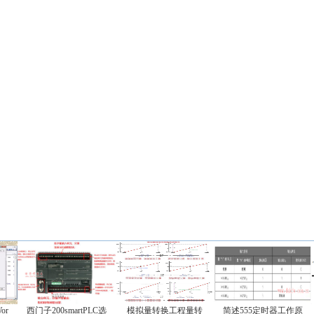
or
西门子200smartPLC选
模拟量转换工程量转
简述555定时器工作原