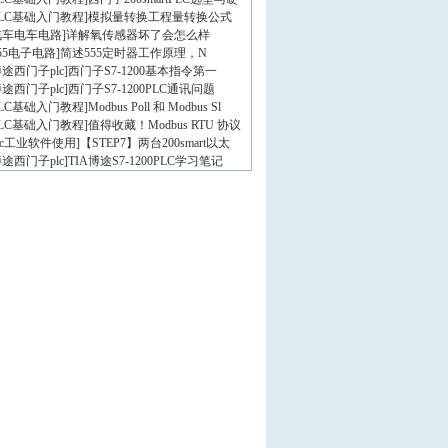
PLC基础入门教程
]
模拟量转换工程量转换公式
汽车电车电路
]
详解氧传感器坏了会怎么样
55电子电路
]
简述555定时器工作原理，N
途西门子plc
]
西门子S7-1200基本指令第一
途西门子plc
]
西门子S7-1200PLC通讯问题
PLC基础入门教程
]
Modbus Poll 和 Modbus Sl
PLC基础入门教程
]
值得收藏！Modbus RTU 协议
lc工业软件使用
]
【STEP7】两台200smart以太
途西门子plc
]
TIA博途S7-1200PLC学习笔记