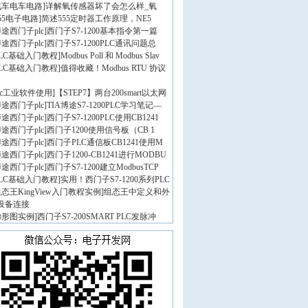
汽车电车电路
]
详解氧传感器坏了会怎么样_氧
55电子电路
]
简述555定时器工作原理，NE5
途西门子plc
]
西门子S7-1200基本指令第一篇
途西门子plc
]
西门子S7-1200PLC通讯问题总
PLC基础入门教程
]
Modbus Poll 和 Modbus Slav
PLC基础入门教程
]
值得收藏！Modbus RTU 协议
lc工业软件使用
]
【STEP7】两台200smart以太网
途西门子plc
]
TIA博途S7-1200PLC学习笔记—
途西门子plc
]
西门子S7-1200PLC使用CB1241
途西门子plc
]
西门子1200使用信号板（CB 1
途西门子plc
]
西门子PLC通信板CB1241使用M
途西门子plc
]
西门子1200-CB1241进行MODBU
途西门子plc
]
西门子S7-1200建立ModbusTCP
PLC基础入门教程
]
实用！西门子S7-1200系列PLC
态王KingView入门教程实例
]
组态王中定义和外
设备连接
梯形图实例
]
西门子S7-200SMART PLC发脉冲