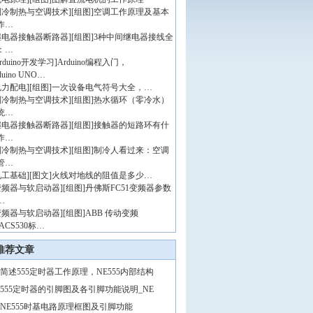
制冷制热与空调技术
]
[组图]
空调工作原理及基本
作…
继电器接触器断路器
]
[组图]
3种中间继电器接线全
：…
rduino开发学习
]
Arduino编程入门，
duino UNO…
电力配电
]
[组图]
一次设备电气符号大全，…
制冷制热与空调技术
]
[组图]
热水循环（零冷水）
统…
继电器接触器断路器
]
[组图]
接触器的短路环有什
作…
制冷制热与空调技术
]
[组图]
制冷人看过来：空调
管…
电工基础
]
[图文]
火线对地线的阻值是多少…
变频器与软启动器
]
[组图]
丹佛斯FC51变频器参数
…
变频器与软启动器
]
[组图]
ABB 传动变频
ACS530标…
推荐文章
简述555定时器工作原理，NE555内部结构
555定时器的引脚图及各引脚功能说明_NE
NE555时基电路原理框图及引脚功能