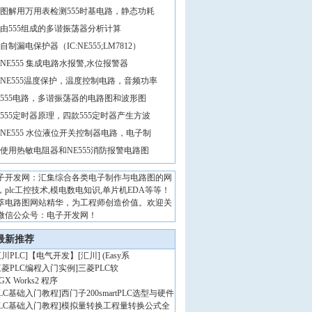
图解用万用表检测555时基电路，静态功耗
由555组成的多谐振荡器分析计算
自制漏电保护器（IC:NE555;LM7812）
NE555 集成电路水报警,水位报警器
NE555温度保护，温度控制电路，音频功率
555电路，多谐振荡器的电路图和波形图
555定时器原理，四款555定时器产生方波
NE555 水位液位开关控制器电路，电子制
使用热敏电阻器和NE555消防报警电路图
子开发网：汇集综合各类电子制作与电路图的网
，plc工控技术,模电数电知识,单片机EDA等等！
萃电路图网站精华，为工程师创造价值。欢迎关
微信公众号：电子开发网！
最新推荐
川PLC
]
【电气开发】[汇川] (Easy系
三菱PLC编程入门实例
]
三菱PLC软
GX Works2 程序
PLC基础入门教程
]
西门子200smartPLC选型与硬件
PLC基础入门教程
]
模拟量转换工程量转换公式全