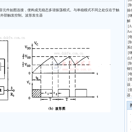
[
与三个阻、容元件如图连接，便构成无稳态多谐振荡模式。与单稳模式不同之处仅在于触
操
受外部触发控制。波形发生器
[
解
[
A
Ar
[
[
系
[
么
[
铜
[
[
设
[
器 
·
·
·