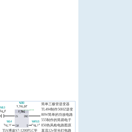
简单三极管逆变器
TL494制作50HZ逆变
80W简单的功放电路
555制作的简易电子
850热风枪电路图原
TIA博途S7-1200PLC学
直流12v荧光灯电路