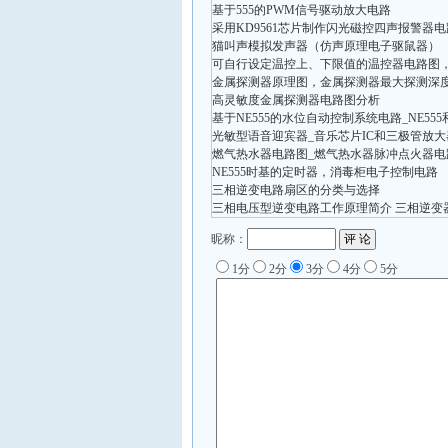
基于555的PWM信号驱动放大电路
采用KD9561芯片制作闪光磁控四声报警器电
猫叫声模拟发声器（仿声原理电子驱鼠器）
可自行设定温控上、下限值的温控器电路图，T
金属探测器原理图，金属探测器最大探测深
高灵敏度金属探测器电路图分析
基于NE555的水位自动控制系统电路_NE5
光敏型语音迎宾器_音乐芯片IC和三极管放
燃气热水器电路图_燃气热水器脉冲点火器电
NE555时基的定时器，消毒柜电子控制电路
三相逆变电路扇区的分类与选择
三相电压型逆变电路工作原理简介 三相逆变
昵称：
1分
2分
3分
4分
5分