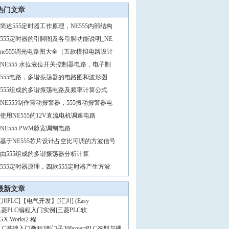
热门文章
简述555定时器工作原理，NE555内部结构
555定时器的引脚图及各引脚功能说明_NE
ne555调光电路图大全（五款模拟电路设计
NE555 水位液位开关控制器电路，电子制
555电路，多谐振荡器的电路图和波形图
555组成的多谐振荡电路及频率计算公式
NE555制作震动报警器，555振动报警器电
使用NE555的12V直流电机调速电路
NE555 PWM脉宽调制电路
基于NE555芯片设计占空比可调的方波信号
由555组成的多谐振荡器分析计算
555定时器原理，四款555定时器产生方波
最新文章
川PLC
]
【电气开发】[汇川] (Easy
三菱PLC编程入门实例
]
三菱PLC软
GX Works2 程
PLC基础入门教程
]
西门子200smartPLC选型与硬