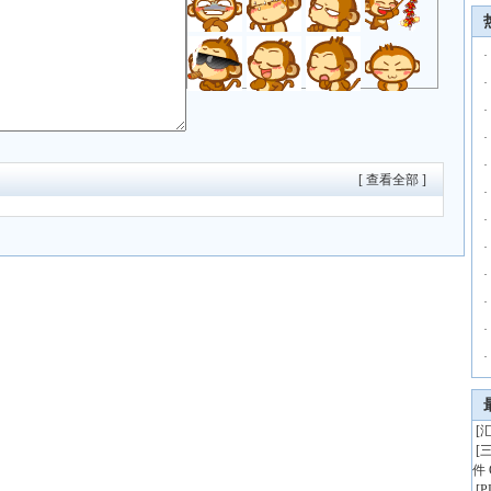
·
·
·
·
·
[ 查看全部 ]
·
·
·
·
·
·
·
[
汇
[
件 
[