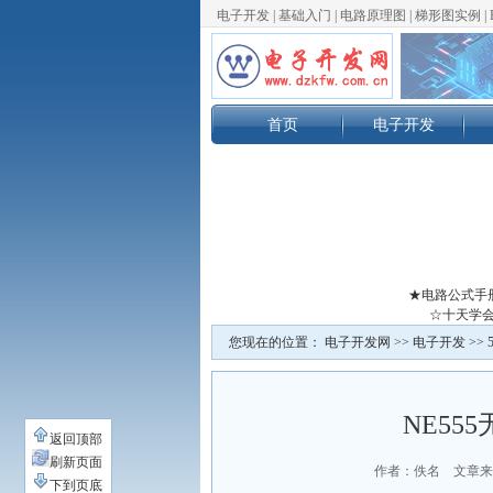
电子开发
|
基础入门
|
电路原理图
|
梯形图实例
|
首页
电子开发
★电路公式手
☆十天学会
您现在的位置：
电子开发网
>>
电子开发
>>
NE5
返回顶部
刷新页面
作者：佚名 文章来
下到页底