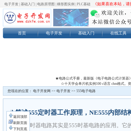
《如果喜欢本站，请按
电子开发
|
基础入门
|
电路原理图
|
梯形图实例
|
PLC基础
首页
电子开发
基础入门
在线工具
★电路公式手册，最新版《电子电路公式计算器
☆十天学会单片机实例100 c语言 chm格
您现在的位置：
电子开发网
>>
电子开发
>>
555电子电路
简述555定时器工作原理，NE555内部结
返回顶部
刷新页面
555定时器电路其实是555时基电路的应用。
下到页底