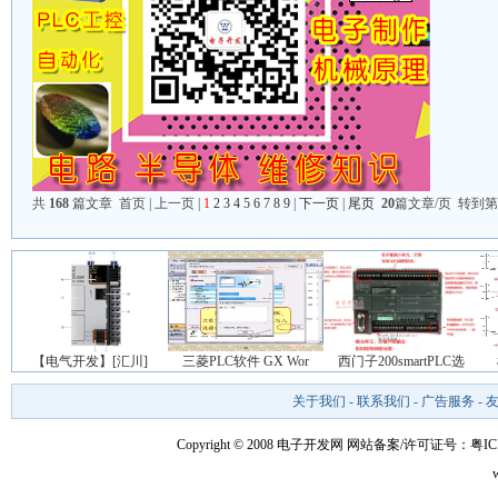
共
168
篇文章 首页 | 上一页 |
1
2
3
4
5
6
7
8
9
|
下一页
|
尾页
20
篇文章/页 转到第
【电气开发】[汇川]
三菱PLC软件 GX Wor
西门子200smartPLC选
关于我们
-
联系我们
-
广告服务
-
Copyright © 2008 电子开发网
网站备案/许可证号：粤ICP备