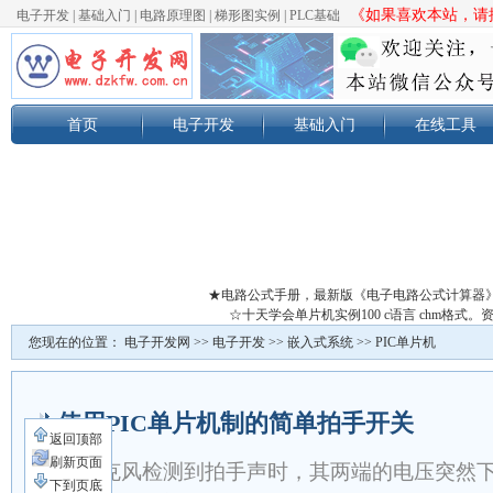
《如果喜欢本站，请按
电子开发
|
基础入门
|
电路原理图
|
梯形图实例
|
PLC基础
首页
电子开发
基础入门
在线工具
★电路公式手册，最新版《电子电路公式计算器
☆十天学会单片机实例100 c语言 chm格
您现在的位置：
电子开发网
>>
电子开发
>>
嵌入式系统
>>
PIC单片机
使用PIC单片机制的简单拍手开关
返回顶部
刷新页面
当麦克风检测到拍手声时，其两端的电压突然
下到页底