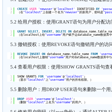
1
CREATE
USER
'newuser'
@
'localhost'
IDENTIFIED 
BY
'passw
2
（在
"localhost"
上创建一个名为
"newuser"
的新用户，密码是
"pass
5.2 给用户授权：使用GRANT语句为用户分配
1
GRANT
SELECT
, 
INSERT
, 
DELETE
ON
database_name.table_na
2
（在localhost上给
"username"
用户赋予运database_name数据库中
5.3 撤销授权：使用REVOKE语句撤销用户的访
1
REVOKE
INSERT
ON
database_name.table_name 
FROM
'userna
2
（在localhost上撤销
"username"
用户对database_name数据库中ta
5.4 查看用户权限：使用SHOW GRANTS语
1
SHOW GRANTS 
FOR
'username'
@
'localhost'
;
2
（显示
"localhost"
上
"username"
用户的所有权限。）
5.5 删除用户：用DROP USER语句来删除一个
1
DROP
USER
'username'
@
'localhost'
;
2
（删除
"localhost"
上名为
"username"
的用户。）
5.6 修改用户密码（以root身份）：通过ALTER