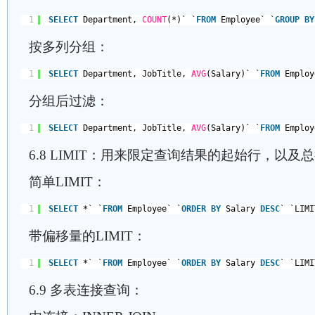
1
SELECT
Department, 
COUNT
(*)` `
FROM
Employee` `
GROUP
BY
按多列分组：
1
SELECT
Department, JobTitle, 
AVG
(Salary)` `
FROM
Employ
分组后过滤：
1
SELECT
Department, JobTitle, 
AVG
(Salary)` `
FROM
Employ
6.8 LIMIT：用来限定查询结果的起始行，以及
简单LIMIT：
1
SELECT
*` `
FROM
Employee` `
ORDER
BY
Salary 
DESC
` `LI
带偏移量的LIMIT：
1
SELECT
*` `
FROM
Employee` `
ORDER
BY
Salary 
DESC
` `LI
6.9 多表连接查询：