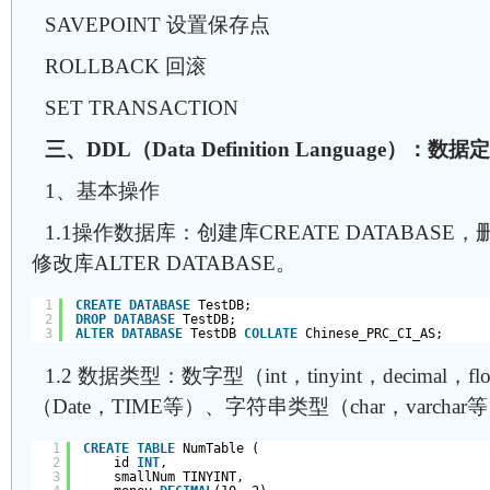
SAVEPOINT 设置保存点
ROLLBACK 回滚
SET TRANSACTION
三、DDL（Data Definition Language）：数
1、基本操作
1.1操作数据库：创建库CREATE DATABASE，删
修改库ALTER DATABASE。
1
CREATE
DATABASE
TestDB;
2
DROP
DATABASE
TestDB;
3
ALTER
DATABASE
TestDB 
COLLATE
Chinese_PRC_CI_AS;
1.2 数据类型：数字型（int，tinyint，decima
（Date，TIME等）、字符串类型（char，varchar
1
CREATE
TABLE
NumTable (
2
id 
INT
,
3
smallNum TINYINT,