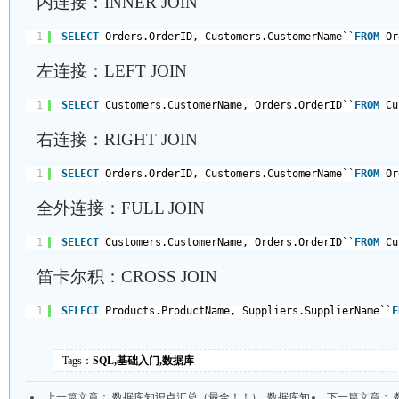
内连接：INNER JOIN
1
SELECT
Orders.OrderID, Customers.CustomerName``
FROM
Or
左连接：LEFT JOIN
1
SELECT
Customers.CustomerName, Orders.OrderID``
FROM
Cu
右连接：RIGHT JOIN
1
SELECT
Orders.OrderID, Customers.CustomerName``
FROM
Or
全外连接：FULL JOIN
1
SELECT
Customers.CustomerName, Orders.OrderID``
FROM
Cu
笛卡尔积：CROSS JOIN
1
SELECT
Products.ProductName, Suppliers.SupplierName``
F
Tags：
SQL,基础入门,数据库
上一篇文章：
数据库知识点汇总（最全！！）_数据库知
下一篇文章：