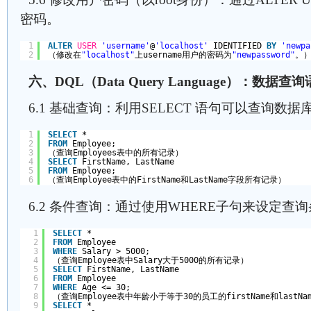
密码。
1
ALTER
USER
'username'
@
'localhost'
IDENTIFIED 
BY
'newpa
2
（修改在
"localhost"
上username用户的密码为
"newpassword"
。
六、DQL（Data Query Language）：数据查
6.1 基础查询：利用SELECT 语句可以查询数
1
SELECT
* 
2
FROM
Employee;  
3
（查询Employees表中的所有记录）
4
SELECT
FirstName, LastName 
5
FROM
Employee;  
6
（查询Employee表中的FirstName和LastName字段所有记录）
6.2 条件查询：通过使用WHERE子句来设定查
1
SELECT
* 
2
FROM
Employee 
3
WHERE
Salary > 5000; 
4
（查询Employee表中Salary大于5000的所有记录）
5
SELECT
FirstName, LastName 
6
FROM
Employee 
7
WHERE
Age <= 30; 
8
（查询Employee表中年龄小于等于30的员工的firstName和lastN
9
SELECT
* 