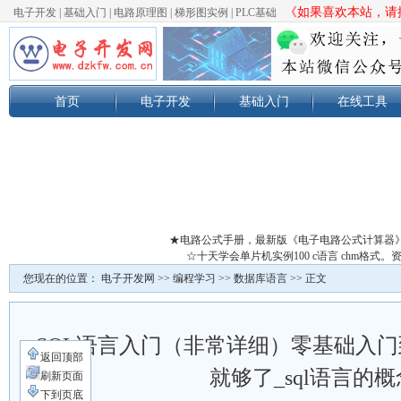
《如果喜欢本站，请按
电子开发
|
基础入门
|
电路原理图
|
梯形图实例
|
PLC基础
首页
电子开发
基础入门
在线工具
★电路公式手册，最新版《电子电路公式计算器
☆十天学会单片机实例100 c语言 chm格
您现在的位置：
电子开发网
>>
编程学习
>>
数据库语言
>> 正文
SQL语言入门（非常详细）零基础入
返回顶部
就够了_sql语言的概
刷新页面
下到页底