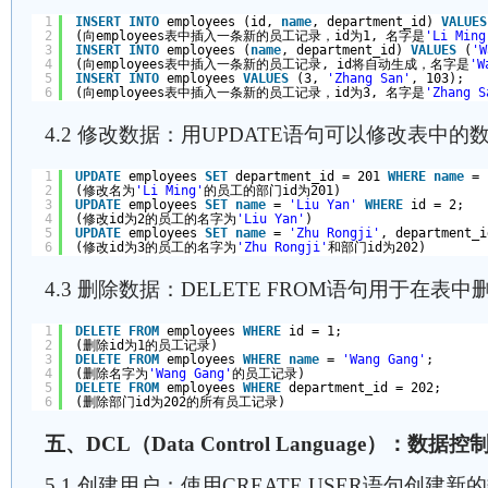
1
INSERT
INTO
employees (id, 
name
, department_id) 
VALUES
2
(向employees表中插入一条新的员工记录，id为1, 名字是
'Li Ming
3
INSERT
INTO
employees (
name
, department_id) 
VALUES
(
'W
4
(向employees表中插入一条新的员工记录, id将自动生成，名字是
'W
5
INSERT
INTO
employees 
VALUES
(3, 
'Zhang San'
, 103);   
6
(向employees表中插入一条新的员工记录，id为3, 名字是
'Zhang S
4.2 修改数据：用UPDATE语句可以修改表中的
1
UPDATE
employees 
SET
department_id = 201 
WHERE
name
= 
2
(修改名为
'Li Ming'
的员工的部门id为201)
3
UPDATE
employees 
SET
name
= 
'Liu Yan'
WHERE
id = 2;   
4
(修改id为2的员工的名字为
'Liu Yan'
)
5
UPDATE
employees 
SET
name
= 
'Zhu Rongji'
, department_i
6
(修改id为3的员工的名字为
'Zhu Rongji'
和部门id为202)
4.3 删除数据：DELETE FROM语句用于在
1
DELETE
FROM
employees 
WHERE
id = 1;                
2
(删除id为1的员工记录)
3
DELETE
FROM
employees 
WHERE
name
= 
'Wang Gang'
;       
4
(删除名字为
'Wang Gang'
的员工记录)
5
DELETE
FROM
employees 
WHERE
department_id = 202;      
6
(删除部门id为202的所有员工记录)
五、DCL（Data Control Language）：数据
5.1 创建用户：使用CREATE USER语句创建