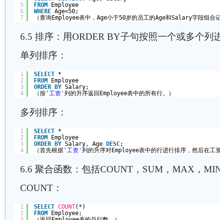
5
FROM
Employee 
6
WHERE
Age<50; 
7
（查询Employee表中，Age小于50岁的员工的Age和Salary字段
6.5 排序：用ORDER BY子句按照一个或多个
单列排序：
1
SELECT
* 
2
FROM
Employee 
3
ORDER
BY
Salary; 
4
（按
'工资'
列的升序返回Employee表中的所有行。）
多列排序：
1
SELECT
* 
2
FROM
Employee 
3
ORDER
BY
Salary, Age 
DESC
;
4
（首先根据
'工资'
列的升序对Employee表中的行进行排序，然后在
6.6 聚合函数：包括COUNT，SUM，MAX，M
COUNT：
1
SELECT
COUNT
(*) 
2
FROM
Employee;
3
（返回Employee表的总行数。）