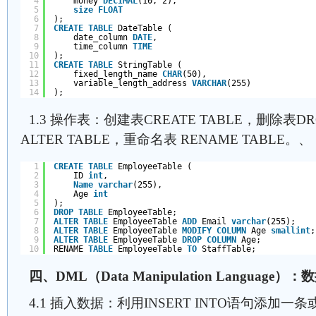
4
money 
DECIMAL
(10, 2),
5
size
FLOAT
6
);
7
CREATE
TABLE
DateTable (
8
date_column 
DATE
,
9
time_column 
TIME
10
);
11
CREATE
TABLE
StringTable (
12
fixed_length_name 
CHAR
(50),
13
variable_length_address 
VARCHAR
(255)
14
);
1.3 操作表：创建表CREATE TABLE，删除表DR
ALTER TABLE，重命名表 RENAME TABLE。、
1
CREATE
TABLE
EmployeeTable (
2
ID 
int
,
3
Name
varchar
(255),
4
Age 
int
5
);
6
DROP
TABLE
EmployeeTable;
7
ALTER
TABLE
EmployeeTable 
ADD
Email 
varchar
(255);
8
ALTER
TABLE
EmployeeTable 
MODIFY
COLUMN
Age 
smallint
;
9
ALTER
TABLE
EmployeeTable 
DROP
COLUMN
Age;
10
RENAME 
TABLE
EmployeeTable 
TO
StaffTable;
四、DML（Data Manipulation Language
4.1 插入数据：利用INSERT INTO语句添加一