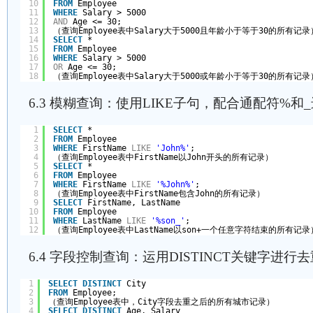
10
FROM
Employee 
11
WHERE
Salary > 5000 
12
AND
Age <= 30; 
13
（查询Employee表中Salary大于5000且年龄小于等于30的所有记录
14
SELECT
* 
15
FROM
Employee 
16
WHERE
Salary > 5000 
17
OR
Age <= 30; 
18
（查询Employee表中Salary大于5000或年龄小于等于30的所有记录
6.3 模糊查询：使用LIKE子句，配合通配符%和
1
SELECT
* 
2
FROM
Employee 
3
WHERE
FirstName 
LIKE
'John%'
; 
4
（查询Employee表中FirstName以John开头的所有记录）
5
SELECT
* 
6
FROM
Employee 
7
WHERE
FirstName 
LIKE
'%John%'
; 
8
（查询Employee表中FirstName包含John的所有记录）
9
SELECT
FirstName, LastName 
10
FROM
Employee 
11
WHERE
LastName 
LIKE
'%son_'
; 
12
（查询Employee表中LastName以son+一个任意字符结束的所有记录
6.4 字段控制查询：运用DISTINCT关键字进行
1
SELECT
DISTINCT
City 
2
FROM
Employee; 
3
（查询Employee表中，City字段去重之后的所有城市记录）
4
SELECT
DISTINCT
Age, Salary 