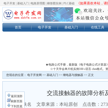
《如果喜欢本站，请按
电子开发
|
基础入门
|
电路原理图
|
梯形图实例
|
PLC基础
首页
电子开发
基础入门
在线工具
★电路公式手册，最新版《电子电路公式计算器
☆十天学会单片机实例100 c语言 chm格
您现在的位置：
电子开发网
>>
基础入门
>>
继电器与接触器
>> 正文
交流接触器的故障分析
返回顶部
刷新页面
作者：佚名 文章来源：本站原创 点击数：
27
下到页底