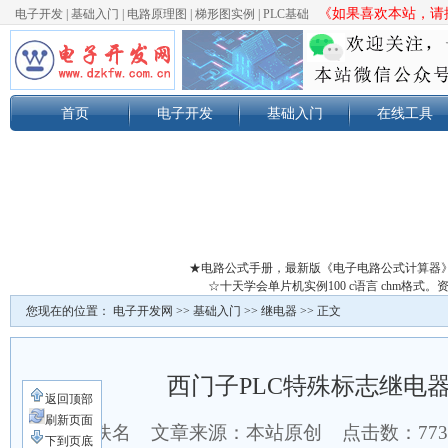
《如果喜欢本站，请按
电子开发
|
基础入门
|
电路原理图
|
梯形图实例
|
PLC基础
首页
电子开发
基础入门
在线工具
★电路公式手册，最新版《电子电路公式计算器
☆十天学会单片机实例100 c语言 chm格
您现在的位置：
电子开发网
>>
基础入门
>>
继电器
>> 正文
西门子PLC特殊标志继电器
返回顶部
刷新页面
作者：佚名 文章来源：本站原创 点击数：
77
下到页底