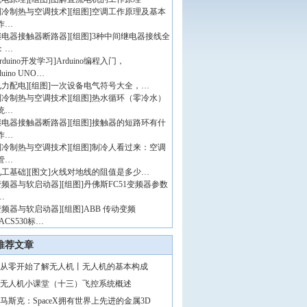
制冷制热与空调技术
]
[组图]
空调工作原理及基本
作…
继电器接触器断路器
]
[组图]
3种中间继电器接线全
：…
rduino开发学习
]
Arduino编程入门，
duino UNO…
电力配电
]
[组图]
一次设备电气符号大全，…
制冷制热与空调技术
]
[组图]
热水循环（零冷水）
统…
继电器接触器断路器
]
[组图]
接触器的短路环有什
作…
制冷制热与空调技术
]
[组图]
制冷人看过来：空调
管…
电工基础
]
[图文]
火线对地线的阻值是多少…
变频器与软启动器
]
[组图]
丹佛斯FC51变频器参数
…
变频器与软启动器
]
[组图]
ABB 传动变频
ACS530标…
推荐文章
从零开始了解无人机丨无人机的基本构成
无人机小课堂（十三）飞控系统概述
马斯克：SpaceX拥有世界上先进的金属3D