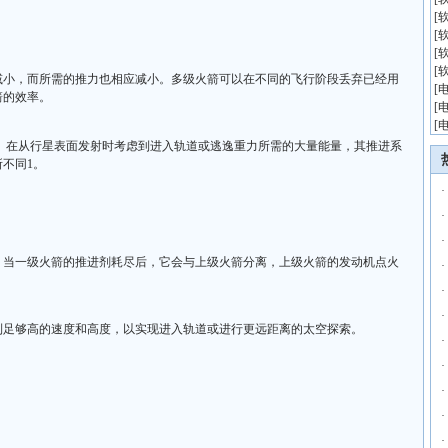
[
[
[
[
减小，而所需的推力也相应减小。多级火箭可以在不同的飞行阶段丢弃已经用
[
箭的效率。
[
[
）在从行星表面发射时考虑到进入轨道或逃逸重力所需的大量能量，其推进系
不同1。
·
·
·
，当一级火箭的推进剂耗尽后，它会与上级火箭分离，上级火箭的发动机点火
·
·
·
到足够高的速度和高度，以实现进入轨道或进行更远距离的太空探索。
·
·
·
·
·