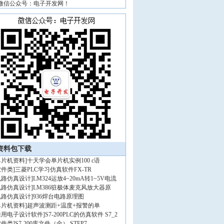
微信公众号：电子开发网！
资料包下载
单片机资料
]
十天学会单片机实例100 c语
软件类
]
三菱PLC学习仿真软件FX-TR
电路仿真设计
]
LM324运放4~20mA转1~5V电流
电路仿真设计
]
LM386驻极体麦克风放大器原
电路仿真设计
]
936焊台电路原理图
单片机资料
]
超声波测距+温度+报警的单
通用电子设计软件
]
S7-200PLC的仿真软件 S7_2
软件类
]
S7-200库文件（全）,STEP7