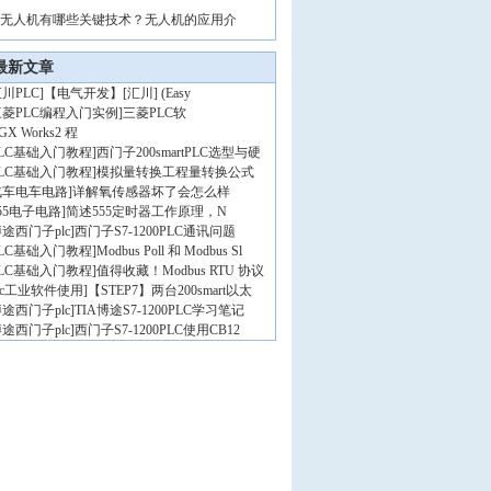
无人机有哪些关键技术？无人机的应用介
最新文章
川PLC
]
【电气开发】[汇川] (Easy
三菱PLC编程入门实例
]
三菱PLC软
GX Works2 程
PLC基础入门教程
]
西门子200smartPLC选型与硬
PLC基础入门教程
]
模拟量转换工程量转换公式
汽车电车电路
]
详解氧传感器坏了会怎么样
55电子电路
]
简述555定时器工作原理，N
途西门子plc
]
西门子S7-1200PLC通讯问题
PLC基础入门教程
]
Modbus Poll 和 Modbus Sl
PLC基础入门教程
]
值得收藏！Modbus RTU 协议
lc工业软件使用
]
【STEP7】两台200smart以太
途西门子plc
]
TIA博途S7-1200PLC学习笔记
途西门子plc
]
西门子S7-1200PLC使用CB12