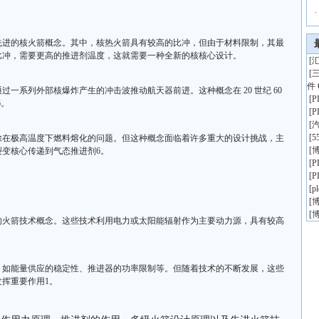
·
先进的核火箭概念。其中，核热火箭具有较高的比冲，但由于材料限制，其最
比冲，需要更高的推进剂温度，这就需要一种全新的核核心设计。
[
汇
[
件 
一系列外部核爆炸产生的冲击波推动航天器前进。这种概念在 20 世纪 60
[
6。
[
[
[
5
除在极高温度下燃料熔化的问题。但这种概念面临着许多重大的设计挑战，主
[
博
变核心传递到气态推进剂6。
[
[
[
p
[
博
[
博
的火箭技术概念。这些技术利用电力或太阳能辐射作为主要动力源，具有较高
，如能量供应的稳定性、推进器的功率限制等。但随着技术的不断发展，这些
挥重要作用1。