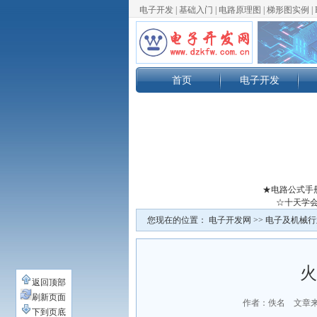
电子开发
|
基础入门
|
电路原理图
|
梯形图实例
|
首页
电子开发
★电路公式手
☆十天学会
您现在的位置：
电子开发网
>>
电子及机械行
火
返回顶部
刷新页面
作者：佚名 文章
下到页底