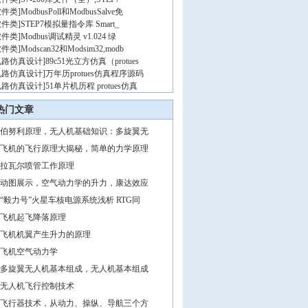
软件类
]
ModbusPoll和ModbusSalve免
软件类
]
STEP7模拟量指令库 Smart_
软件类
]
Modbus调试精灵 v1.024 绿
软件类
]
Modscan32和Modsim32,modb
电路仿真设计
]
89c51光立方仿真（protues
电路仿真设计
]
万年历protues仿真程序源码
电路仿真设计
]
51单片机历程 protues仿真
热门文章
伯努利原理，无人机基础知识：多旋翼无
飞机的飞行原理大揭秘，简单的力学原理
拉瓦尔喷管工作原理
动图展示，空气动力学的升力，康达效应
“毅力号”火星车核电源系统浅析 RTG同
飞机起飞降落原理
飞机机翼产生升力的原理
飞机空气动力学
多旋翼无人机基本组成，无人机基本组成
无人机飞行控制技术
飞行器技术，从动力、操纵、导航三个方