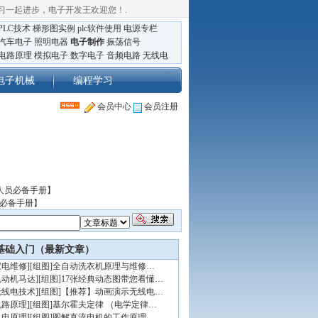
习一起进步，电子开发王欢迎您！
.
PLC技术
梯形图实例
plc软件使用
电源专栏
汽车电子
照明电器
电子制作
振荡信号
电路原理
模拟电子
数字电子
音频电路
无线电
电子机械
编程学习
会员中心
会员注册
人员必备手册】
员必备手册】
基础入门（最新文章）
家电维修
]
[组图]
全自动洗衣机原理与维修…
电动机马达
]
[组图]
17张经典动态图带您看懂…
无线电技术
]
[组图]
【推荐】动画演示无线电…
电路原理
]
[组图]
基尔霍夫定律 （电学定律…
机电原理
]
[组图]
图解直流电机的工作原理