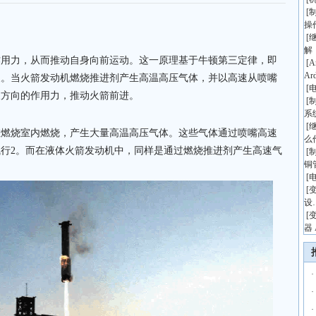
[
操
[
解
作用力，从而推动自身向前运动。这一原理基于牛顿第三定律，即
[
A
Ar
反。当火箭发动机燃烧推进剂产生高温高压气体，并以高速从喷嘴
[
反方向的作用力，推动火箭前进。
[
系
[
在燃烧室内燃烧，产生大量高温高压气体。这些气体通过喷嘴高速
么
行2。而在液体火箭发动机中，同样是通过燃烧推进剂产生高速气
[
铜
[
[
设
[
器 
·
·
·