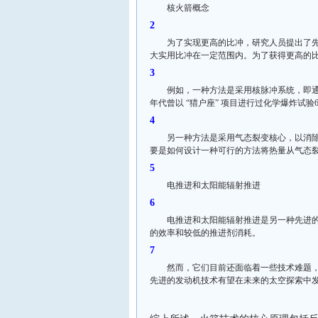
核火箭概念
为了实现更高的比冲，研究人员提出了
大实用比冲在一定范围内。为了获得更高的
例如，一种方法是采用核脉冲系统，即通过
年代曾以 “猎户座” 项目进行过化学爆炸试验
另一种方法是采用气态裂变核心，以消
要是如何设计一种可行的方法将热量从气态裂
电推进和太阳能辐射推进
电推进和太阳能辐射推进是另一种先进
的效率和较低的推进剂消耗。
然而，它们目前还面临着一些技术难题
先进的发动机技术有望在未来的太空探索中发