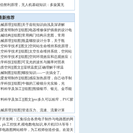
伯努利原理，无人机基础知识：多旋翼无
最新推荐
机械原理
]
[组图]
关于齿轮知识由浅及深讲解
我爱发明制作
]
[组图]
电器维修保护插座的设计电
机械结构
]
[组图]
常用阀门结构示意图，常用
机械原理
]
[组图]
瓶盖螺纹设计分享，关于瓶
太空科学技术
]
[图文]
空间站生命维持系统原理，
太空科学技术
]
[组图]
太空生命维持系统，空间站
太空科学技术
]
[组图]
空间环境效应和总观效应（
光学科技
]
[组图]
可见光的波长与频率对照表
物质空间
]
[图文]
[湿球温度]正确理解干球温
机械制图
]
[组图]
螺纹知识-----一次搞全了,
我爱发明制作
]
[组图]
感应加热原理，自己动手制
光学科技
]
[组图]
牛顿的三棱镜分光实验，光
材料科学及加工
]
[组图]
熊猫银币、银元、金币能
材料科学及加工
]
[图文]
pvc多久可以粘牢，PVC胶
机械原理
]
[组图]
管道压力、流速、流量计算
子开发网：汇集综合各类电子制作与电路图的网
，plc工控技术,模电数电知识,单片机EDA等等！
萃电路图网站精华，为工程师创造价值。欢迎关