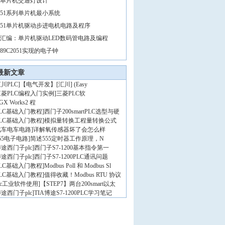
单片机交通灯设计
51系列单片机最小系统
51单片机驱动步进电机电路及程序
汇编：单片机驱动LED数码管电路及编程
89C2051实现的电子钟
最新文章
川PLC
]
【电气开发】[汇川] (Easy
三菱PLC编程入门实例
]
三菱PLC软
GX Works2 程
PLC基础入门教程
]
西门子200smartPLC选型与硬
PLC基础入门教程
]
模拟量转换工程量转换公式
汽车电车电路
]
详解氧传感器坏了会怎么样
55电子电路
]
简述555定时器工作原理，N
途西门子plc
]
西门子S7-1200基本指令第一
途西门子plc
]
西门子S7-1200PLC通讯问题
PLC基础入门教程
]
Modbus Poll 和 Modbus Sl
PLC基础入门教程
]
值得收藏！Modbus RTU 协议
lc工业软件使用
]
【STEP7】两台200smart以太
途西门子plc
]
TIA博途S7-1200PLC学习笔记