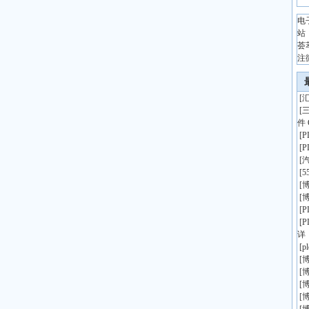
电
站
荟
注
[
汇
[
件 
[
[
[
[
5
[
博
[
博
[
[
详
[
p
[
博
[
博
[
博
[
博