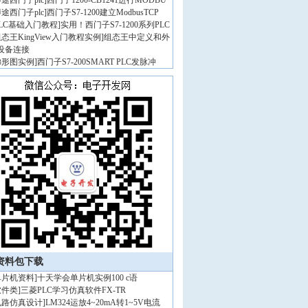
途西门子plc
]
西门子1200-CB1241进行MODBU
途西门子plc
]
西门子S7-1200建立ModbusTCP
PLC基础入门教程
]
实用！西门子S7-1200系列PLC
态王KingView入门教程实例
]
组态王中定义和外
设备连接
梯形图实例
]
西门子S7-200SMART PLC发脉冲
资料包下载
单片机资料
]
十天学会单片机实例100 c语
软件类
]
三菱PLC学习仿真软件FX-TR
电路仿真设计
]
LM324运放4~20mA转1~5V电流