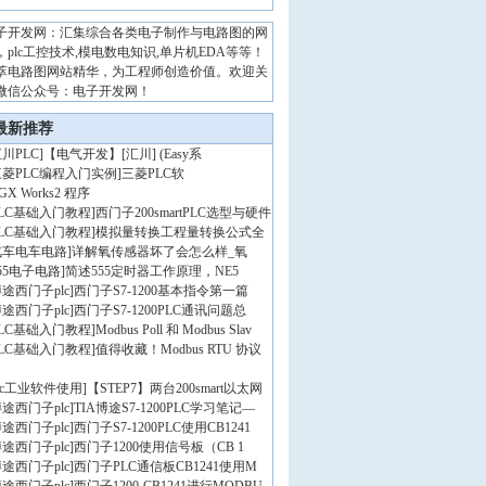
子开发网：汇集综合各类电子制作与电路图的网
，plc工控技术,模电数电知识,单片机EDA等等！
萃电路图网站精华，为工程师创造价值。欢迎关
微信公众号：电子开发网！
最新推荐
川PLC
]
【电气开发】[汇川] (Easy系
三菱PLC编程入门实例
]
三菱PLC软
GX Works2 程序
PLC基础入门教程
]
西门子200smartPLC选型与硬件
PLC基础入门教程
]
模拟量转换工程量转换公式全
汽车电车电路
]
详解氧传感器坏了会怎么样_氧
55电子电路
]
简述555定时器工作原理，NE5
途西门子plc
]
西门子S7-1200基本指令第一篇
途西门子plc
]
西门子S7-1200PLC通讯问题总
PLC基础入门教程
]
Modbus Poll 和 Modbus Slav
PLC基础入门教程
]
值得收藏！Modbus RTU 协议
lc工业软件使用
]
【STEP7】两台200smart以太网
途西门子plc
]
TIA博途S7-1200PLC学习笔记—
途西门子plc
]
西门子S7-1200PLC使用CB1241
途西门子plc
]
西门子1200使用信号板（CB 1
途西门子plc
]
西门子PLC通信板CB1241使用M