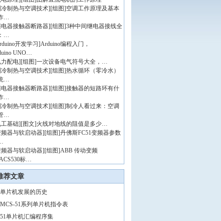
制冷制热与空调技术
]
[组图]
空调工作原理及基本
作…
继电器接触器断路器
]
[组图]
3种中间继电器接线全
：…
rduino开发学习
]
Arduino编程入门，
duino UNO…
电力配电
]
[组图]
一次设备电气符号大全，…
制冷制热与空调技术
]
[组图]
热水循环（零冷水）
统…
继电器接触器断路器
]
[组图]
接触器的短路环有什
作…
制冷制热与空调技术
]
[组图]
制冷人看过来：空调
管…
电工基础
]
[图文]
火线对地线的阻值是多少…
变频器与软启动器
]
[组图]
丹佛斯FC51变频器参数
…
变频器与软启动器
]
[组图]
ABB 传动变频
ACS530标…
推荐文章
单片机发展的历史
MCS-51系列单片机指令表
51单片机汇编程序集