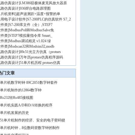
电路仿真设计
]
LM386驻极体麦克风放大器原
电路仿真设计
]
936焊台电路原理图
单片机资料
]
超声波测距+温度+报警的单
通用电子设计软件
]
S7-200PLC的仿真软件 S7_2
软件类
]
S7-200库文件（全）,STEP7
软件类
]
ModbusPoll和ModbusSalve免
软件类
]
STEP7模拟量指令库 Smart_
软件类
]
Modbus调试精灵 v1.024 绿
软件类
]
Modscan32和Modsim32,modb
电路仿真设计
]
89c51光立方仿真（protues
电路仿真设计
]
万年历protues仿真程序源码
电路仿真设计
]
51单片机历程 protues仿真
热门文章
单片机数字时钟 89C2051数字钟套件
单片机制作的12864数字钟
Rs232转Rs485接线图
单片机实践A/D和D/A转换的程序
单片机发展的历史
51单片机制作的经济、安全的电子密码锁
单片机时钟，8位数码管数字钟的制作