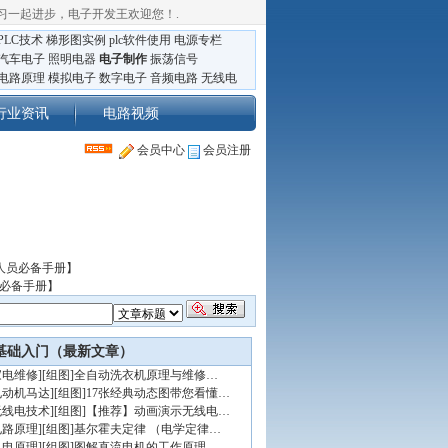
习一起进步，电子开发王欢迎您！
.
PLC技术
梯形图实例
plc软件使用
电源专栏
汽车电子
照明电器
电子制作
振荡信号
电路原理
模拟电子
数字电子
音频电路
无线电
行业资讯
电路视频
会员中心
会员注册
人员必备手册】
员必备手册】
基础入门（最新文章）
家电维修
]
[组图]
全自动洗衣机原理与维修…
电动机马达
]
[组图]
17张经典动态图带您看懂…
无线电技术
]
[组图]
【推荐】动画演示无线电…
电路原理
]
[组图]
基尔霍夫定律 （电学定律…
机电原理
]
[组图]
图解直流电机的工作原理