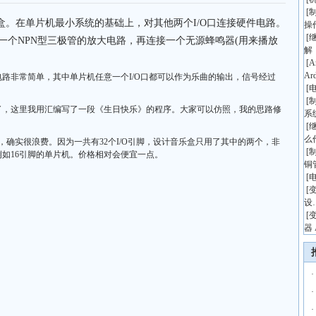
[
音乐盒。在单片机最小系统的基础上，对其他两个I/O口连接硬件电路。
操
[
5口接一个NPN型三极管的放大电路，再连接一个无源蜂鸣器(用来播放
解
[
A
Ar
非常简单，其中单片机任意一个I/O口都可以作为乐曲的输出，信号经过
[
[
这里我用汇编写了一段《生日快乐》的程序。大家可以仿照，我的思路修
系
[
么
，确实很浪费。因为一共有32个I/O引脚，设计音乐盒只用了其中的两个，非
[
如16引脚的单片机。价格相对会便宜一点。
铜
[
[
设
[
器 
·
·
·