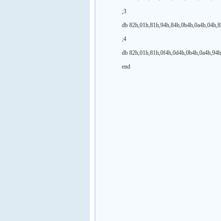
;3
db 82h,01h,81h,94h,84h,0b4h,0a4h,04h,82
;4
db 82h,01h,81h,0f4h,0d4h,0b4h,0a4h,94h,0
end