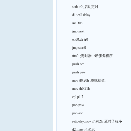
setb tr0 ;启动定时
d1: call delay
inc 30h
jmp next
end0:clr tr0
jmp start0
tim0: ;定时器中断服务程序
push acc
push psw
mov tl0,20h ;重赋初值.
mov th0,21h
cpl p1.7
pop psw
pop acc
retidelay:mov r7,#02h ;延时子程序
d2: mov r4,#130