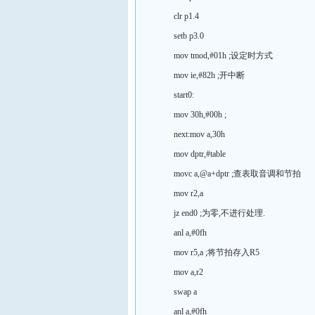
clr p1.4
setb p3.0
mov tmod,#01h ;设定时方式
mov ie,#82h ;开中断
start0:
mov 30h,#00h ;
next:mov a,30h
mov dptr,#table
movc a,@a+dptr ;查表取音调和节拍
mov r2,a
jz end0 ;为零,不进行处理.
anl a,#0fh
mov r5,a ;将节拍存入R5
mov a,r2
swap a
anl a,#0fh