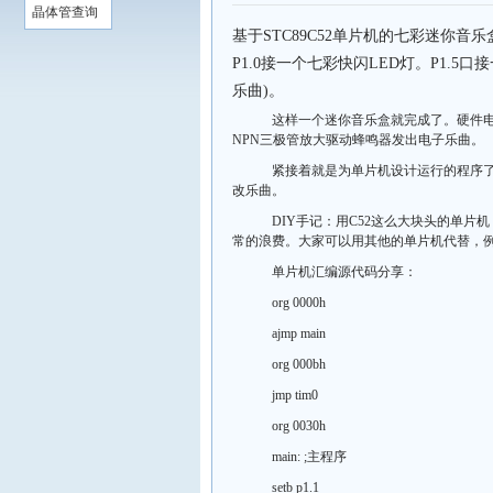
晶体管查询
基于STC89C52单片机的七彩迷你
P1.0接一个七彩快闪LED灯。P1.
乐曲)。
这样一个迷你音乐盒就完成了。硬件电路
NPN三极管放大驱动蜂鸣器发出电子乐曲。
紧接着就是为单片机设计运行的程序了，
改乐曲。
DIY手记：用C52这么大块头的单片机
常的浪费。大家可以用其他的单片机代替，例
单片机汇编源代码分享：
org 0000h
ajmp main
org 000bh
jmp tim0
org 0030h
main: ;主程序
setb p1.1