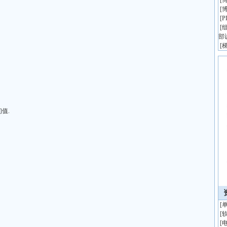
[
博
[
博
[
[
组
部
[
初值.
[
[
[