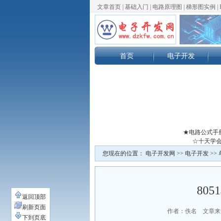
文章首页
|
基础入门
|
电路原理图
|
梯形图实例
|
首页
电子开发
★电路公式手
☆十天学会
您现在的位置：
电子开发网
>>
电子开发
>>
80
返回顶部
刷新页面
作者：佚名 文章来
下到页底