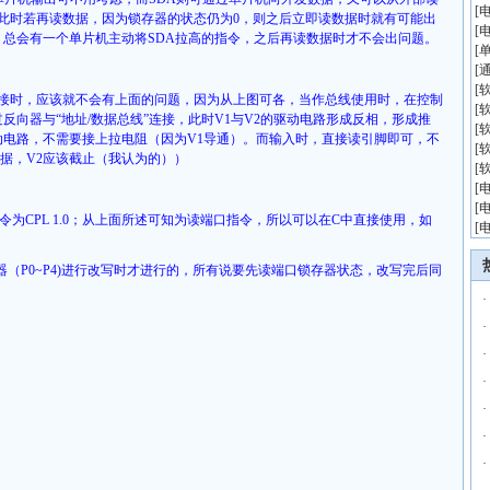
[
此时若再读数据，因为锁存器的状态仍为
0
，则之后立即读数据时就有可能出
[
，总会有一个单片机主动将
SDA
拉高的指令，之后再读数据时才不会出问题。
[
[
[
接时，应该就不会有上面的问题，因为从上图可各，当作总线使用时，在控制
[
反向器与“地址
/
数据总线”连接，此时
V1
与
V2
的驱动电路形成反相，形成推
[
动电路，不需要接上拉电阻（因为
V1
导通）。而输入时，直接读引脚即可，不
[
据，
V2
应该截止（我认为的））
[
[
[
汇编指令为CPL 1.0；从上面所述可知为读端口指令，所以可以在C中直接使用，如
[
（P0~P4)进行改写时才进行的，所有说要先读端口锁存器状态，改写完后同
·
·
·
·
·
·
·