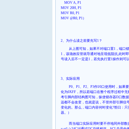
MOV A, P1
MOV 20H, P1
MOV R0, P1
MOV @R0, P1
）
2、
为什么读之前要先写
1
？
从上图可知，如果不对端口置
1
，端口
1
，该场效应管就导通对地呈现低阻抗
,
此时即
号读入后不一定是
1
，若先执行置
1
操作则可
3、
实际应用
P0
、
P1
、
P2
、
P3
作
I/0
口使用时，如果要
化为
0XFF
，所以若端口在整个程序过程中无
考引脚内部结构图可知，纵使锁存器
D
口数据
远都不会改变，也就是说，不管外部引脚信
变化的。那么，端口内容何时变化
?
答曰：只
器。）
而当端口实际应用时要不停地同外部数
= st1 />
24C
16
通过
I
2C
总线相连，
SCL
总是由