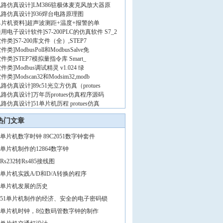
电路仿真设计
]
LM386驻极体麦克风放大器原
电路仿真设计
]
936焊台电路原理图
单片机资料
]
超声波测距+温度+报警的单
通用电子设计软件
]
S7-200PLC的仿真软件 S7_2
软件类
]
S7-200库文件（全）,STEP7
软件类
]
ModbusPoll和ModbusSalve免
软件类
]
STEP7模拟量指令库 Smart_
软件类
]
Modbus调试精灵 v1.024 绿
软件类
]
Modscan32和Modsim32,modb
电路仿真设计
]
89c51光立方仿真（protues
电路仿真设计
]
万年历protues仿真程序源码
电路仿真设计
]
51单片机历程 protues仿真
热门文章
单片机数字时钟 89C2051数字钟套件
单片机制作的12864数字钟
Rs232转Rs485接线图
单片机实践A/D和D/A转换的程序
单片机发展的历史
51单片机制作的经济、安全的电子密码锁
单片机时钟，8位数码管数字钟的制作