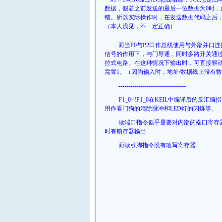
数据，假若之前发送的最后一位数据为
0
时，
错。所以实际操作时，在发送数据代码之后
（本人浅见，不一定正确）
而当
P0
与
P2
口作总线使用与外部并口连
信号的作用下，与门导通，同时多路开关通过
拉式电路。在这种情况下输出时，可直接驱
需置
1
。（因为输入时，地址
/
数据线上没有数
----------------------------------
P1_0=!P1_0在KEIL中编译后的反
用作看门狗的清除脉冲和LED灯的闪烁等。
读端口指令似乎是要对内部的端口寄存器
时有锁存器输出
而读引脚指令没有改写寄存器