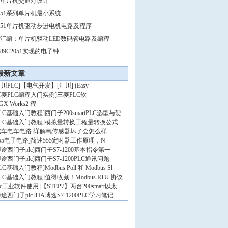
单片机交通灯设计
51系列单片机最小系统
51单片机驱动步进电机电路及程序
汇编：单片机驱动LED数码管电路及编程
89C2051实现的电子钟
最新文章
川PLC
]
【电气开发】[汇川] (Easy
三菱PLC编程入门实例
]
三菱PLC软
GX Works2 程
PLC基础入门教程
]
西门子200smartPLC选型与硬
PLC基础入门教程
]
模拟量转换工程量转换公式
汽车电车电路
]
详解氧传感器坏了会怎么样
55电子电路
]
简述555定时器工作原理，N
途西门子plc
]
西门子S7-1200基本指令第一
途西门子plc
]
西门子S7-1200PLC通讯问题
PLC基础入门教程
]
Modbus Poll 和 Modbus Sl
PLC基础入门教程
]
值得收藏！Modbus RTU 协议
lc工业软件使用
]
【STEP7】两台200smart以太
途西门子plc
]
TIA博途S7-1200PLC学习笔记