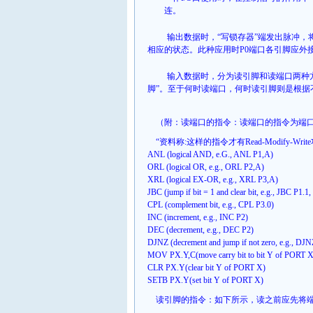
连。
输出数据时，“写锁存器”端发出脉冲，
相应的状态。此种应用时
P0
端口各引脚应外
输入数据时，分为读引脚和读端口两种方
脚”。至于何时读端口，何时读引脚则是根据
（附：读端口的指令：读端口的指令为端
“
资料称
:
这样的指令才有
Read-Modify-Write
ANL (logical AND, e.G., ANL P1,A)
ORL (logical OR, e.g., ORL P2,A)
XRL (logical EX-OR, e.g., XRL P3,A)
JBC (jump if bit = 1 and clear bit, e.g., JBC P1.
CPL (complement bit, e.g., CPL P3.0)
INC (increment, e.g., INC P2)
DEC (decrement, e.g., DEC P2)
DJNZ (decrement and jump if not zero, e.g., D
MOV PX.Y,C(move carry bit to bit Y of
PORT
X
CLR PX.Y(clear bit Y of
PORT
X)
SETB PX.Y(set bit Y of
PORT
X)
读
引脚的指令：如下所示，读之前应先将