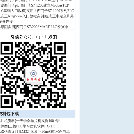
途西门子plc
]
西门子1200-CB1241进行MODBU
途西门子plc
]
西门子S7-1200建立ModbusTCP
PLC基础入门教程
]
实用！西门子S7-1200系列PLC
态王KingView入门教程实例
]
组态王中定义和外
设备连接
梯形图实例
]
西门子S7-200SMART PLC发脉冲
资料包下载
单片机资料
]
十天学会单片机实例100 c语
软件类
]
三菱PLC学习仿真软件FX-TR
电路仿真设计
]
LM324运放4~20mA转1~5V电流