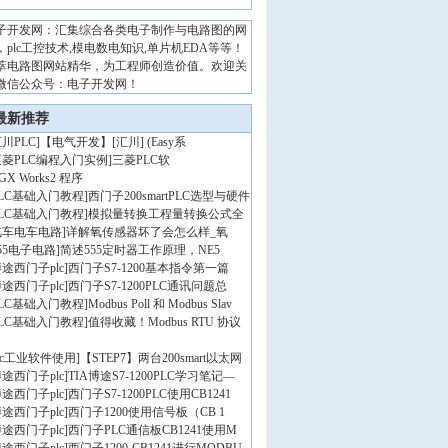
子开发网：汇集综合各类电子制作与电路图的网
，plc工控技术,模电数电知识,单片机EDA等等！
萃电路图网站精华，为工程师创造价值。欢迎关
微信公众号：电子开发网！
最新推荐
川PLC
]
【电气开发】[汇川] (Easy系
三菱PLC编程入门实例
]
三菱PLC软
GX Works2 程序
PLC基础入门教程
]
西门子200smartPLC选型与硬件
PLC基础入门教程
]
模拟量转换工程量转换公式全
汽车电车电路
]
详解氧传感器坏了会怎么样_氧
55电子电路
]
简述555定时器工作原理，NE5
途西门子plc
]
西门子S7-1200基本指令第一篇
途西门子plc
]
西门子S7-1200PLC通讯问题总
PLC基础入门教程
]
Modbus Poll 和 Modbus Slav
PLC基础入门教程
]
值得收藏！Modbus RTU 协议
lc工业软件使用
]
【STEP7】两台200smart以太网
途西门子plc
]
TIA博途S7-1200PLC学习笔记—
途西门子plc
]
西门子S7-1200PLC使用CB1241
途西门子plc
]
西门子1200使用信号板（CB 1
途西门子plc
]
西门子PLC通信板CB1241使用M