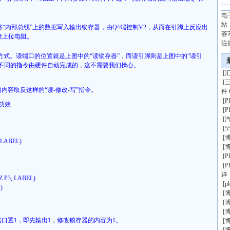
电
站
将“内部总线”上的数据写入输出锁存器，由
Q^
端控制
V2
，从而在引脚上反应出
荟
接上拉电阻。
注
式。读端口的位置就是上图中的“读锁存器”，而读引脚则是上图中的“读引
不同的指令由硬件自动完成的，这不需要我们操心。
[
汇
[
口内容取反这样的
“
读
-
修改
-
写
”
指令。
件 
[
功效
[
[
[
5
[
博
1, LABEL)
[
博
[
[
详
JNZ P3, LABEL)
[
p
)
[
博
[
博
[
博
端口置
1
，即先输出
1
，修改锁存器的内容为
1
。
[
博