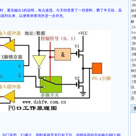
[
时，要先输出
1
的说明，有点迷惑。今天特意查了一些资料，费了半天劲，虽
操
面就列出来，以便将来查询并进一步补充。
[
解
[
A
Ar
[
[
系
[
么
[
铜
[
[
设
[
器 
·
·
·
，与门关闭，
V1
截止，同时多路开关打向下边，与锁存器的反向输出端
Q^
相