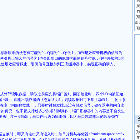
[
博
[
博
[
[
组
部
[
锁存器原来的状态有可能为
0
，
Q
端为
0
，
Q^
为
1
，加到场效应管栅极的信号为
使引脚上输入的信号为
1
也会因端口的低阻抗而使信号拉低，使得外加的
1
信
以使场效应管截止，引脚信号直接加到三态缓冲器中，实现正确的读入。
从外部读取数据，读取之前应先将端口置
1
。因初始化时，四个
I/O
均被初始
输出时，即输出锁存器的状态始终为
1
，则读数据时可不用手动置
1
。（附：
参
在变（内部数据线），只要时钟触发端
clk
没有触发信号，锁存器中的内容永
号如何变，也不管执行过多少次读引脚操作，端口锁存器中的内容是不会发生
要执行过一次输出，端口内容必为输出值，因为端口就是输出的数据锁存
[
[
据交换时，即又有输出又有读入时，如单片机与存储器
<?xml:namespace prefix
[
单片机输出可不用考虑，而
SDA
则可通过单片机向外发数据，又可以从外部读