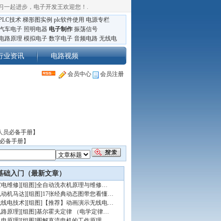
习一起进步，电子开发王欢迎您！
.
PLC技术
梯形图实例
plc软件使用
电源专栏
汽车电子
照明电器
电子制作
振荡信号
电路原理
模拟电子
数字电子
音频电路
无线电
行业资讯
电路视频
会员中心
会员注册
人员必备手册】
员必备手册】
基础入门（最新文章）
家电维修
]
[组图]
全自动洗衣机原理与维修…
电动机马达
]
[组图]
17张经典动态图带您看懂…
无线电技术
]
[组图]
【推荐】动画演示无线电…
电路原理
]
[组图]
基尔霍夫定律 （电学定律…
机电原理
]
[组图]
图解直流电机的工作原理