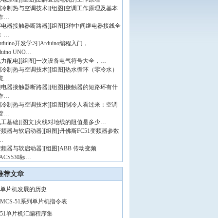
制冷制热与空调技术
]
[组图]
空调工作原理及基本
作…
继电器接触器断路器
]
[组图]
3种中间继电器接线全
：…
rduino开发学习
]
Arduino编程入门，
duino UNO…
电力配电
]
[组图]
一次设备电气符号大全，…
制冷制热与空调技术
]
[组图]
热水循环（零冷水）
统…
继电器接触器断路器
]
[组图]
接触器的短路环有什
作…
制冷制热与空调技术
]
[组图]
制冷人看过来：空调
管…
电工基础
]
[图文]
火线对地线的阻值是多少…
变频器与软启动器
]
[组图]
丹佛斯FC51变频器参数
…
变频器与软启动器
]
[组图]
ABB 传动变频
ACS530标…
推荐文章
单片机发展的历史
MCS-51系列单片机指令表
51单片机汇编程序集