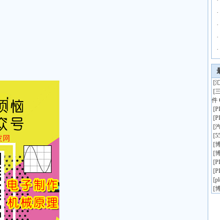
·
·
·
·
·
[
汇
[
件 
[
[
[
[
5
[
博
[
博
[
[
[
p
[
博