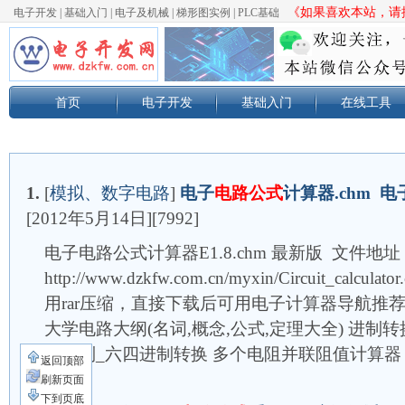
《如果喜欢本站，请按
电子开发
|
基础入门
|
电子及机械
|
梯形图实例
|
PLC基础
首页
电子开发
基础入门
在线工具
1.
[
模拟、数字电路
]
电子
电路公式
计算器.chm 
[2012年5月14日][7992]
电子电路公式计算器E1.8.chm 最新版 文件地址
http://www.dzkfw.com.cn/myxin/Circuit_cal
用rar压缩，直接下载后可用电子计算器导航推
大学电路大纲(名词,概念,公式,定理大全) 进制
二进制_六四进制转换 多个电阻并联阻值计算器
返回顶部
刷新页面
下到页底