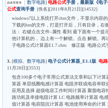
2.
[
模拟、数字电路
]
电路公式
手册，最新版《电子
晶体管查询
公式
查询手册
[佚名][2011年8月21日][14532]
windows7以上系统打开chm文件，不显示内
下载的hm的文件，打是打开后，只有目录，右
法： 右键点击文件–属性 看到 最下面有一个提
他计算机的， 边上有一个解锁。点击 解锁。再试
子电路公式计算器E1.7.chm 修正版 电路公
3.
[
模拟、数字电路
]
电子公式计算器_E1.1版
电路
11月28日][3553]
包含100多个电子常用公式算法文章和以下计
算器 单层线圈电感计算器 电阻并联或电容串联
应用及选择 超级电容工作时间计算器 聚脂电容特
路功耗及串接电阻计算 LC 电路频率计算器 电
值计算器 电容阻抗计算器 电池使用寿命的计算